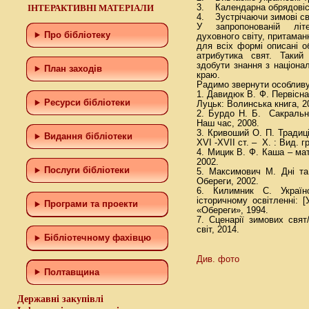
ІНТЕРАКТИВНІ МАТЕРІАЛИ
3. Календарна обрядовіст
4. Зустрічаючи зимові св
У запропонованій літе
Про бібліотеку
духовного світу, притаман
для всіх формі описані о
атрибутика свят. Таки
здобути знання з націона
План заходів
краю.
Радимо звернути особливу 
1. Давидюк В. Ф. Первісна
Ресурси бібліотеки
Луцьк: Волинська книга, 2
2. Бурдо Н. Б. Сакральний
Наш час, 2008.
3. Кривоший О. П. Традиці
Видання бібліотеки
XVI -XVII ст. – Х. : Вид. 
4. Мицик В. Ф. Каша – мат
2002.
Послуги бібліотеки
5. Максимович М. Дні та 
Обереги, 2002.
6. Килимник С. Україн
історичному освітленні: [
Програми та проекти
«Обереги», 1994.
7. Сценарії зимових свят
світ, 2014.
Бiблiотечному фахiвцю
Див. фото
Полтавщина
Державні закупівлі