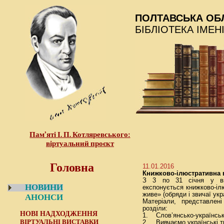
ПОЛТАВСЬКА ОБ
БІБЛІОТЕКА ІМЕН
Пам’яті І. П. Котляревського:
віртуальний проєкт
Головна
11.01.2016
Книжково-ілюстративна в
З 3 по 31 січня у від
НОВИНИ
експонується книжково-іл
живе» (обряди і звичаї укра
АНОНСИ
Матеріали, представлені
розділи:
НОВІ НАДХОДЖЕННЯ
1. Слов’янсько-українськ
ВІРТУАЛЬНІ ВИСТАВКИ
2. Вивчаємо українські тр