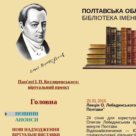
ПОЛТАВСЬКА ОБ
БІБЛІОТЕКА ІМЕН
Пам’яті І. П. Котляревського:
віртуальний проєкт
Головна
25.01.2016
Лекція О. Лебединського
Полтави"
НОВИНИ
24 січня для користува
АНОНСИ
Олегом Лебединським бу
минуле Полтави.
НОВІ НАДХОДЖЕННЯ
Відеозабезпечення — Юл
ВІРТУАЛЬНІ ВИСТАВКИ
соціокультурної діяльності