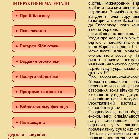
ІНТЕРАКТИВНІ МАТЕРІАЛИ
системі міжнародних від
країни з високим рівнем р
підтримки. Звичайно ж, чл
Про бібліотеку
вигідне з точки зору рів
фактори, а також бажання
до Євросоюзу нових канд
займає Україна.
План заходів
Поглиблена та всеохоплюю
Угоди про асоціацію між
однією з найамбітніших д
Ресурси бібліотеки
коли Євросоюз (діє з 1 сі
можливості для модерні
економічного розвитку. 
ринків шляхом поступо
Видання бібліотеки
надання безмитного досту
гармонізація українських 
діють у ЄС.
Послуги бібліотеки
Про торговельно-економ
бюджетно-фінансові на
перспективи розвитку прод
створення зони вільної т
Програми та проекти
хто завітає у відділ докум
і ознайомиться з докуме
ілюстративній виста
Бiблiотечному фахiвцю
співробітництва».
Сподіваємось, вона буд
економічних спеціальнос
галузі європейської ін
Полтавщина
відносин, усім заціка
проблематику сучасних інт
Виставка діятиме протяг
Державні закупівлі
новими надходженнями до