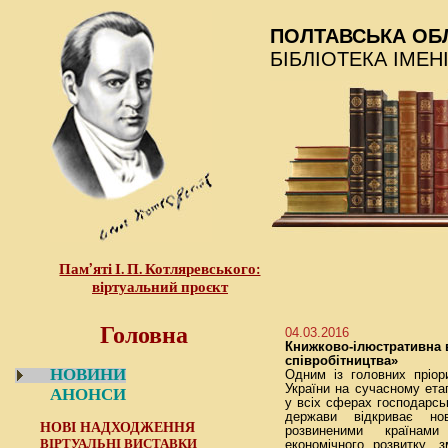
ПОЛТАВСЬКА ОБ
БІБЛІОТЕКА ІМЕН
Пам’яті І. П. Котляревського:
віртуальний проєкт
Головна
04.03.2016
Книжково-ілюстративна в
співробітництва»
НОВИНИ
Одним із головних пріори
України на сучасному етап
АНОНСИ
у всіх сферах господарсь
держави відкриває нов
НОВІ НАДХОДЖЕННЯ
розвиненими країнами
ВІРТУАЛЬНІ ВИСТАВКИ
економічного розвитку, з