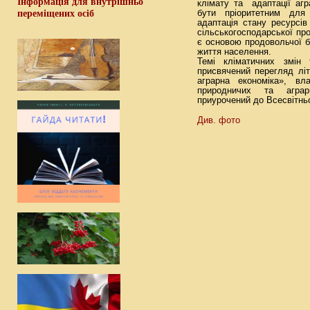
Інформація для внутрішньо
клімату та адаптації аг
переміщених осіб
бути пріоритетним для
адаптація стану ресурсів
сільськогосподарської про
є основою продовольчої б
життя населення.
Темі кліматичних змін
присвячений перегляд літ
аграрна економіка», вл
природничих та аграр
приурочений до Всесвітньо
Див. фото