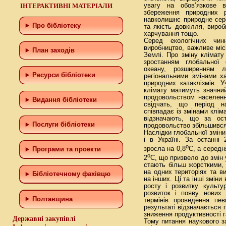
ІНТЕРАКТИВНІ МАТЕРІАЛИ
увагу на обов’язкове в
збереження природних р
навколишнє природне сер
Про бібліотеку
та якість довкілля, вироб
харчування тощо.
Серед екологічних чин
виробництво, важливе міс
План заходів
Землі. Про зміну клімату
зростанням глобальної 
океану, розширенням лі
Ресурси бібліотеки
регіональними змінами х
природних катаклізмів. 
клімату матимуть значни
продовольством населенн
Видання бібліотеки
свідчать, що період н
співпадає із змінами клім
відзначають, що за ос
Послуги бібліотеки
продовольство збільшився
Наслідки глобальної зміни
і в Україні. За останні
о
зросла на 0,8
С, а середн
Програми та проекти
о
2
С, що призвело до змін 
стають більш жорсткими,
на одних територіях та ви
Бiблiотечному фахiвцю
на інших. Ці та інші зміни
росту і розвитку культу
розвиток і появу нових 
Полтавщина
термінів проведення пев
результаті відзначається 
зниження продуктивності 
Державні закупівлі
Тому питання наукового за