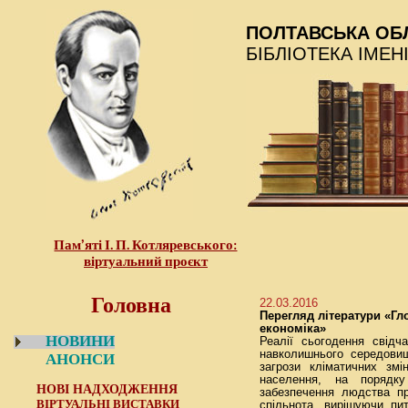
ПОЛТАВСЬКА ОБ
БІБЛІОТЕКА ІМЕН
Пам’яті І. П. Котляревського:
віртуальний проєкт
Головна
22.03.2016
Перегляд літератури «Гло
економіка»
НОВИНИ
Реалії сьогодення свідч
навколишнього середовищ
АНОНСИ
загрози кліматичних змі
населення, на порядку
НОВІ НАДХОДЖЕННЯ
забезпечення людства пр
ВІРТУАЛЬНІ ВИСТАВКИ
спільнота, вирішуючи пи