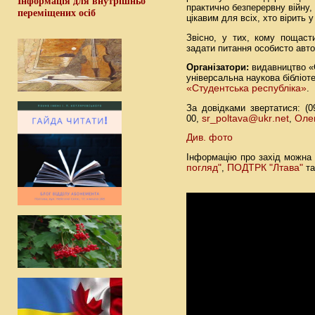
Інформація для внутрішньо
практично безперервну війну,
переміщених осіб
цікавим для всіх, хто вірить 
Звісно, у тих, кому пощаст
задати питання особисто автор
Організатори:
видавництво «
універсальна наукова бібліот
«Студентська республіка»
.
За довідками звертатися: (09
00,
sr
_
poltava
@
ukr
.
net
,
Оле
Див. фото
Інформацію про захід можна
погляд"
,
ПОДТРК "Лтава"
т