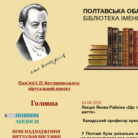
ПОЛТАВСЬКА ОБ
БІБЛІОТЕКА ІМЕН
Пам’яті І. П. Котляревського:
віртуальний проєкт
Головна
14.04.2016
Лекція Якова Рабкіна «Що т
життя»
НОВИНИ
Канадський професор презе
АНОНСИ
НОВІ НАДХОДЖЕННЯ
У Полтаві була унікальна 
ВІРТУАЛЬНІ ВИСТАВКИ