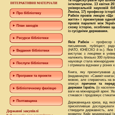
та подискутувати про шляхи
ІНТЕРАКТИВНІ МАТЕРІАЛИ
інтелектуалом. 13 квітня 20
універсальній науковій біб
Леніна, 17) професор істор
Про бібліотеку
Рабкін провів лекцію «Що т
життя» і презентував одно
провів паралелі між Украї
План заходів
схожу історію, особливо щ
із сусідніми державами
.
Ресурси бібліотеки
Яків Рабкін
– професор іст
письменник, публіцист, рад
(НАТО, ЮНЕСКО й ін.). Яків 
Видання бібліотеки
виступає з лекціями в уніве
належить близько 300 публіка
науковця стала міжнародним
Послуги бібліотеки
і отримала відзнаки у різних к
Книга, яку презентувавав д
Програми та проекти
(видавництво «Самміт-книга»
мовою, але спираючись на ве
описує
причини та перед
держави Ізраїль
(із населенн
Бiблiотечному фахiвцю
ваги на міжнародній арені. Ув
стикався і продовжує стикатис
Полтавщина
Державницька криза, від яко
прискіпливіше досліджувати
ствердити державність, але 
Державні закупівлі
розвитку. Кейс модернізації 