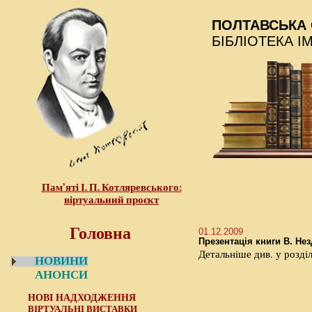
ПОЛТАВСЬКА 
БІБЛІОТЕКА І
Пам’яті І. П. Котляревського:
віртуальний проєкт
Головна
01.12.2009
Презентація книги В. Не
Детальніше див. у розді
НОВИНИ
АНОНСИ
НОВІ НАДХОДЖЕННЯ
ВІРТУАЛЬНІ ВИСТАВКИ