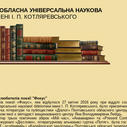
ОБЛАСНА УНІВЕРСАЛЬНА НАУКОВА
МЕНІ І. П. КОТЛЯРЕВСЬКОГО
 любителів поезії "Фокус"
в поезії «Фокус», яке вiдбулося 27 квітня 2016 року при вiддiлi соц
ерсальної наукової бiблiотеки імені I. П. Котляревського, було присвячен
ртка лiтератури та публiцистики «Діалог» Полтавського обласного центр
иком якої є методист вищеназваного центру Яна Володимирiвна Лебiдь.
тор трьох поетичних збiрок «Мiй час», «Аквамарин» та «Present Cont
 журналi «Дієслово», лiтературному альманасі гуртка «Потяг», була го
Я - особливий» i «Калейдоскоп захоплень» Полтавської обласної телерад