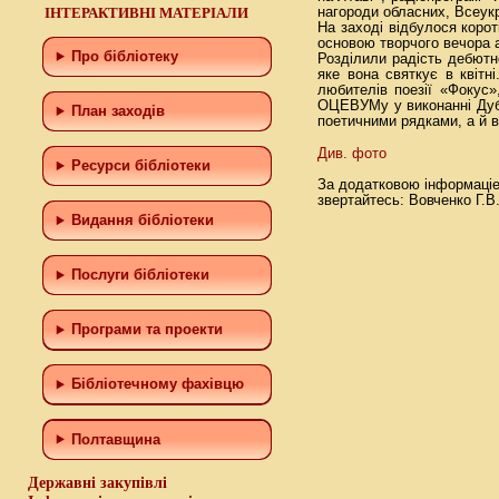
ІНТЕРАКТИВНІ МАТЕРІАЛИ
нагороди обласних, Всеукр
На заходi вiдбулося корот
основою творчого вечора а
Про бібліотеку
Роздiлили радiсть дебютно
яке вона святкує в квiтн
любителiв поезiї «Фокус»
ОЦЕВУМу у виконаннi Дубо
План заходів
поетичними рядками, а й 
Див. фото
Ресурси бібліотеки
За додатковою iнформацi
звертайтесь: Вовченко Г.В.
Видання бібліотеки
Послуги бібліотеки
Програми та проекти
Бiблiотечному фахiвцю
Полтавщина
Державні закупівлі