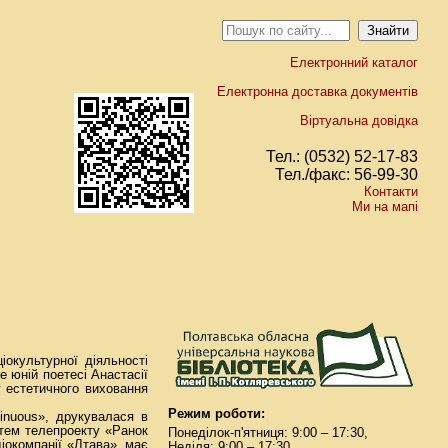
Електронний каталог
Електронна доставка документів
Віртуальна довідка
Тел.: (0532) 52-17-83
Тел./факс: 56-99-30
Контакти
Ми на мапі
iокультурної дiяльностi
е юнiй поетесі Анастасії
у естетичного виховання
Режим роботи:
inuous», друкувалася в
стем телепроекту «Ранок
Понеділок-п'ятниця: 9:00 – 17:30,
iокомпанiї «Лтава», має
Неділя: 9:00 – 17:30.