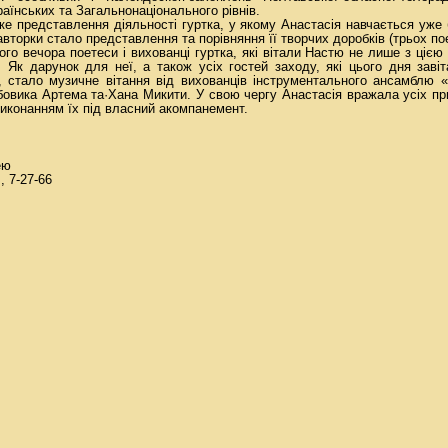
аїнських та Загальнонацiонального рівнів.
ке представлення дiяльностi гуртка, у якому Анастасiя навчається уже 
вторки стало представлення та порiвняння її творчих доробкiв (трьох пое
го вечора поетеси i вихованцi гуртка, якi вiтали Настю не лише з цією 
i. Як дарунок для неї, а також ycix гостей заходу, якi цього дня заві
, стало музичне вiтання вiд вихованцiв iнструментального ансамблю 
вика Артема та·Хана Микити. У свою чергу Анастасiя вражала ycix при
виконанням їх пiд власний акомпанемент.
eю
, 7-27-66