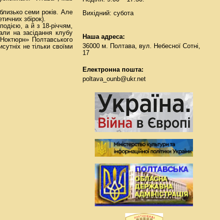
близько семи років. Але
Вихідний: субота
тичних збiрок).
подією, а й з 18-рiччям,
тали на засiдання клубу
Наша адреса:
«Ноктюрн» Полтавського
36000 м. Полтава, вул. Небесної Сотні,
сутнiх не тiльки своїми
17
Електронна пошта:
poltava_ounb@ukr.net