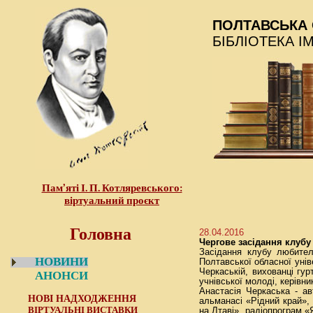
ПОЛТАВСЬКА 
БІБЛІОТЕКА І
Пам’яті І. П. Котляревського:
віртуальний проєкт
Головна
28.04.2016
Чергове засідання клубу
Засiдання клубу любителi
НОВИНИ
Полтавської обласної унiв
Черкаськiй, вихованцi гу
АНОНСИ
учнiвської молодi, керiвн
Анастасiя Черкаська - ав
НОВІ НАДХОДЖЕННЯ
альманасi «Рiдний край»,
ВІРТУАЛЬНІ ВИСТАВКИ
на Лтавi», радiопрограм «