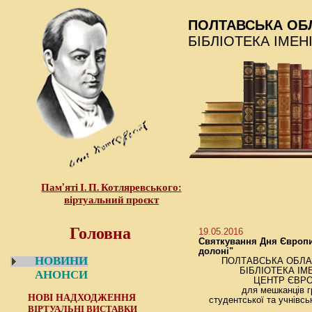
ПОЛТАВСЬКА ОБ
БІБЛІОТЕКА ІМЕН
Пам’яті І. П. Котляревського:
віртуальний проєкт
Головна
19.05.2016
Святкування Дня Європи 
долоні"
НОВИНИ
ПОЛТАВСЬКА ОБЛА
БІБЛІОТЕКА ІМ
АНОНСИ
ЦЕНТР ЄВРО
для мешканців гр
НОВІ НАДХОДЖЕННЯ
студентської та учнівсь
ВІРТУАЛЬНІ ВИСТАВКИ