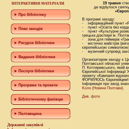
ІНТЕРАКТИВНІ МАТЕРІАЛИ
19 травня
ств
де відбулося свят
«Європа
Про бібліотеку
В програмі заходу:
- інформаційний пункт 
- пункт «Освіта без кордо
План заходів
- пункт «Культурне розмаї
грецька діаспори м. Полта
- зона для геймерів «Гра
Ресурси бібліотеки
- містечко майстрів (виго
європейською символікою)
- музичний супровід зах
Видання бібліотеки
Організатором заходу є Це
Полтавської обласної уніве
П. Котляревського, який 
Послуги бібліотеки
Європейської Інформації У
проекту «Кампанія відзнач
ФОРМУЮСЬ Європейцем!» 
Інформація про захід знах
Програми та проекти
Koлo (Новини Полтави)
.
Див. фото
Бiблiотечному фахiвцю
Полтавщина
Державні закупівлі