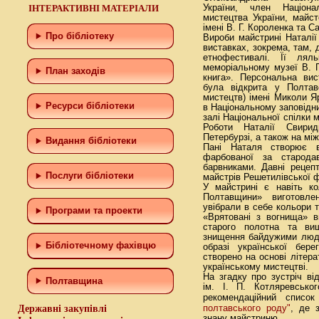
ІНТЕРАКТИВНІ МАТЕРІАЛИ
України, член Націона
мистецтва України, майс
імені В. Г. Короленка та С
Про бібліотеку
Вироби майстрині Наталі
виставках, зокрема, там, 
етнофестивалі. Її лял
меморіальному музеї В. Г
План заходів
книга». Персональна вис
була відкрита у Полтав
мистецтв) імені Миколи 
Ресурси бібліотеки
в Національному заповідни
залі Національної спілки 
Роботи Наталії Свири
Петербурзі, а також на між
Видання бібліотеки
Пані Наталя створює в
фарбованої за старода
барвниками. Давні рецеп
Послуги бібліотеки
майстрів Решетилівської ф
У майстрині є навіть к
Полтавщини» виготовле
увібрали в себе кольори 
Програми та проекти
«Врятовані з вогнища» в
старого полотна та ви
знищення байдужими людь
Бiблiотечному фахiвцю
образі української бере
створено на основі літера
українському мистецтві.
На згадку про зустріч в
Полтавщина
ім. І. П. Котляревсько
рекомендаційний списо
полтавського роду"
Державні закупівлі
, де з
знану майстриню.