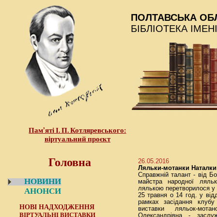
ПОЛТАВСЬКА ОБ
БІБЛІОТЕКА ІМЕН
Пам’яті І. П. Котляревського:
віртуальний проєкт
Головна
26.05.2016
Ляльки-мотанки Наталк
Справжній талант - від Б
НОВИНИ
майстра народної ляль
лялькою перетворилося у 
АНОНСИ
25 травня о 14 год. у відд
рамках засідання клубу 
НОВІ НАДХОДЖЕННЯ
виставки ляльок-мота
ВІРТУАЛЬНІ ВИСТАВКИ
Олександрівна - заслу