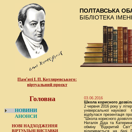
ПОЛТАВСЬКА ОБ
БІБЛІОТЕКА ІМЕН
Пам’яті І. П. Котляревського:
віртуальний проєкт
Головна
03.06.2016
Школа корисного дозвіл
2 червня 2016 року у літе
НОВИНИ
універсальної наукової б
відбулася презентація пр
АНОНСИ
"Школа корисного дозвілл
Наталія Діда та Катерин
НОВІ НАДХОДЖЕННЯ
обміну “Відкритий Сві
ВІРТУАЛЬНІ ВИСТАВКИ
відкривається на базі П