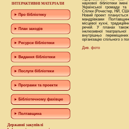
ІНТЕРАКТИВНІ МАТЕРІАЛИ
наукової бібліотеки імен
Української громади та 
Спілки (Рочестер, НЙ, США
Про бібліотеку
Новий проект планується
мандрівками Полтавщин
місцевої кухні, традицій
речей. У планах також
План заходів
інклюзивної театральної 
внутрішньо переміщени
організацію спільного з п
Ресурси бібліотеки
Див. фото
Видання бібліотеки
Послуги бібліотеки
Програми та проекти
Бiблiотечному фахiвцю
Полтавщина
Державні закупівлі