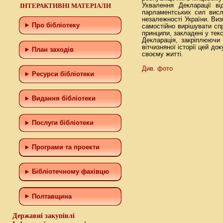
ІНТЕРАКТИВНІ МАТЕРІАЛИ
Ухвалення Декларації ві
парламентських сил висл
незалежності України. Виз
Про бібліотеку
самостійно вирішувати спр
принципи, закладені у тек
Декларація, закріплюючи 
вітчизняної історії цей д
План заходів
своєму житті.
Див. фото
Ресурси бібліотеки
Видання бібліотеки
Послуги бібліотеки
Програми та проекти
Бiблiотечному фахiвцю
Полтавщина
Державні закупівлі