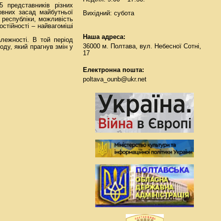
5 представників різних
овних засад майбутньої
Вихідний: субота
у республіки, можливість
стійності – найвагоміші
Наша адреса:
лежності. В той період
36000 м. Полтава, вул. Небесної Сотні,
оду, який прагнув змін у
17
Електронна пошта:
poltava_ounb@ukr.net