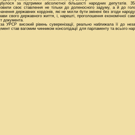
дбулося за підтримки абсолютної більшості народних депутатів. 35
овили своє ставлення не тільки до доленосного задуму, а й до гол
начення державних кордонів, які не могли бути змінені без згоди народ
ави свого державного життя, і, нарешті, проголошення економічної само
ст документа.
за УРСР високий рівень суверенізації, реально наближала її до неза
окумент став вагомим чинником консолідації для парламенту та всього нар