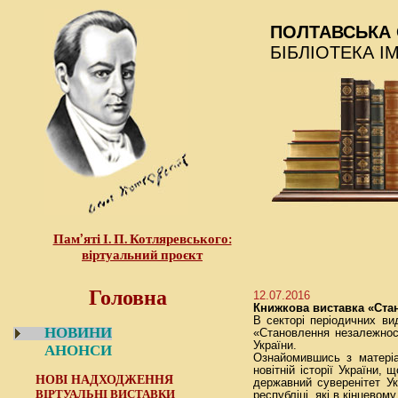
ПОЛТАВСЬКА 
БІБЛІОТЕКА І
Пам’яті І. П. Котляревського:
віртуальний проєкт
Головна
12.07.2016
Книжкова виставка «Ста
В секторі періодичних ви
НОВИНИ
«Становлення незалежност
України.
АНОНСИ
Ознайомившись з матеріа
новітній історії України
НОВІ НАДХОДЖЕННЯ
державний суверенітет Ук
ВІРТУАЛЬНІ ВИСТАВКИ
республіці, які в кінцевом