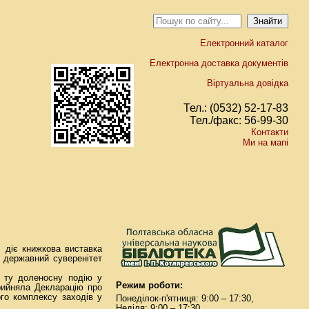
Електронний каталог
Електронна доставка документів
Віртуальна довідка
Тел.: (0532) 52-17-83
Тел./факс: 56-99-30
Контакти
Ми на мапі
у діє книжкова виставка
о державний суверенітет
о ту доленосну подію у
Режим роботи:
прийняла Декларацію про
ого комплексу заходів у
Понеділок-п'ятниця: 9:00 – 17:30,
Неділя: 9:00 – 17:30.