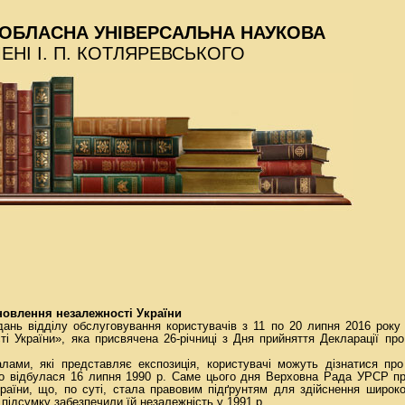
ОБЛАСНА УНІВЕРСАЛЬНА НАУКОВА
МЕНІ І. П. КОТЛЯРЕВСЬКОГО
новлення незалежності України
дань відділу обслуговування користувачів з 11 по 20 липня 2016 рок
і України», яка присвячена 26-річниці з Дня прийняття Декларації пр
лами, які представляє експозиція, користувачі можуть дізнатися пр
, що відбулася 16 липня 1990 р. Саме цього дня Верховна Рада УРСР 
раїни, що, по суті, стала правовим підґрунтям для здійснення широк
у підсумку забезпечили їй незалежність у 1991 р.