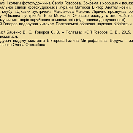
друзі і колеги фотохудожника Сергія Говорова. Зокрема з хорошими поба
іональної спілки фотохудожників України Матосов Віктор Анатолійович
а клубу «Цікавих зустрічей» Максимова Миколи. Лірично прозвучав ро
бу «Цікавих зустрічей» Віри Мотчани. Окрасою заходу стало майст
музичних творів зарубіжних композиторів (від класики до сучасності).
 Говоров подарував читачам Полтавської обласної наукової бібліотеки і
ис/ Бабенко В. С., Говоров С. В. – Полтава: ФОП Говоров С. В., 2015.
йомитися.
ідувач відділу мистецтв Вікторова Галина Митрофанівна. Ведуча – за
кавенко Олена Олексіївна.