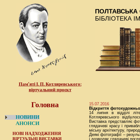
ПОЛТАВСЬКА 
БІБЛІОТЕКА І
Пам’яті І. П. Котляревського:
віртуальний проєкт
Головна
15.07.2016
Відкриття фотохудожньої
14 липня в відділі літе
НОВИНИ
Котляревського відбуло
Виставка представляє фото
АНОНСИ
глядачеві красу і приваб
міську архітектуру, природ
НОВІ НАДХОДЖЕННЯ
Деякі фотографії – резуль
ВІРТУАЛЬНІ ВИСТАВКИ
і дозволяє глядачеві погля