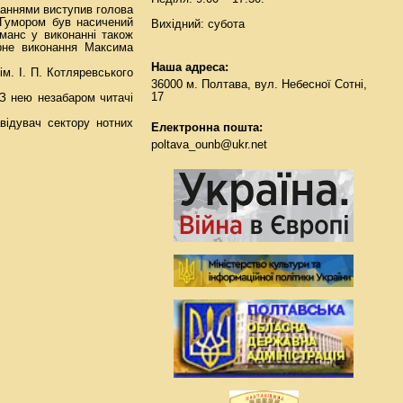
жаннями виступив голова
. Гумором був насичений
Вихідний: субота
манс у виконанні також
ерне виконання Максима
Наша адреса:
м. І. П. Котляревського
36000 м. Полтава, вул. Небесної Сотні,
17
 З нею незабаром читачі
відувач сектору нотних
Електронна пошта:
poltava_ounb@ukr.net