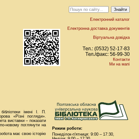
Електронний каталог
Електронна доставка документів
Віртуальна довідка
Тел.: (0532) 52-17-83
Тел./факс: 56-99-30
Контакти
Ми на мапі
бібліотеки імені І. П.
рова «Різні погляди».
Мета виставки – показати
 по-новому поглянути на
Режим роботи:
 робота має свою історію
Понеділок-п'ятниця: 9:00 – 17:30,
Неділя: 9:00 – 17:30.