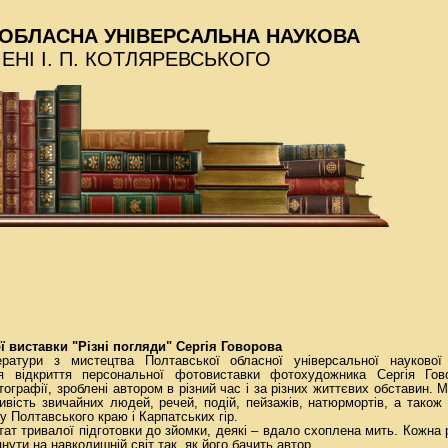
ОБЛАСНА УНІВЕРСАЛЬНА НАУКОВА
МЕНІ І. П. КОТЛЯРЕВСЬКОГО
 виставки "Різні погляди" Сергія Говорова
ратури з мистецтва Полтавської обласної універсальної наукової 
ся відкриття персональної фотовиставки фотохудожника Сергія Гово
графії, зроблені автором в різний час і за різних життєвих обставин. 
ливість звичайних людей, речей, подій, пейзажів, натюрмортів, а також
у Полтавського краю і Карпатських гір.
тат тривалої підготовки до зйомки, деякі – вдало схоплена мить. Кожна
нути на навколишній світ так, як його бачить автор.