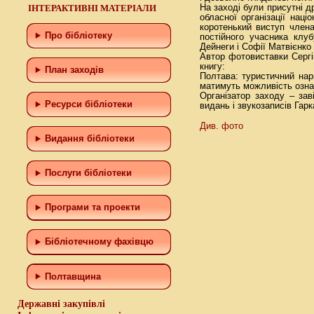
ІНТЕРАКТИВНІ МАТЕРІАЛИ
На заході були присутні 
обласної організації нац
коротенький виступ член
Про бібліотеку
постійного учасника клу
Дейнеги і Софії Матвієнко 
Автор фотовиставки Сергій
книгу:
План заходів
Полтава: туристичний нар
матимуть можливість озна
Організатор заходу – зав
Ресурси бібліотеки
видань і звукозаписів Гар
Див. фото
Видання бібліотеки
Послуги бібліотеки
Програми та проекти
Бiблiотечному фахiвцю
Полтавщина
Державні закупівлі