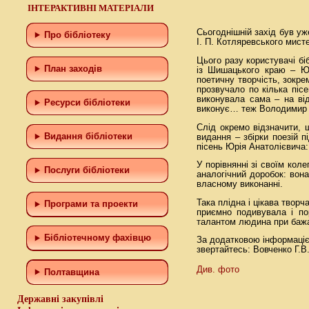
ІНТЕРАКТИВНІ МАТЕРІАЛИ
Сьогоднішній захід був у
Про бібліотеку
І. П. Котляревського мист
Цього разу користувачі б
План заходів
із Шишацького краю – Ю
поетичну творчість, зокре
прозвучало по кілька пісе
виконувала сама – на ві
Ресурси бібліотеки
виконує… теж Володимир 
Слід окремо відзначити, 
Видання бібліотеки
видання – збірки поезій 
пісень Юрія Анатолієвича
У порівнянні зі своїм кол
Послуги бібліотеки
аналогічний доробок: вона
власному виконанні.
Така плідна і цікава твор
Програми та проекти
приємно подивувала і пор
талантом людина при бажан
Бiблiотечному фахiвцю
За додатковою інформаці
звертайтесь: Вовченко Г.В.
Див. фото
Полтавщина
Державні закупівлі