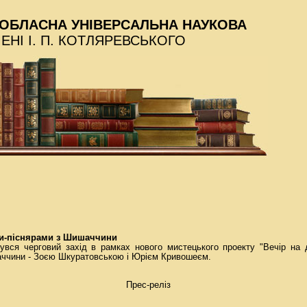
ОБЛАСНА УНІВЕРСАЛЬНА НАУКОВА
МЕНІ І. П. КОТЛЯРЕВСЬКОГО
ами-піснярами з Шишаччини
увся черговий захід в рамках нового мистецького проекту "Вечір на д
аччини - Зоєю Шкуратовською і Юрієм Кривошеєм.
Прес-реліз