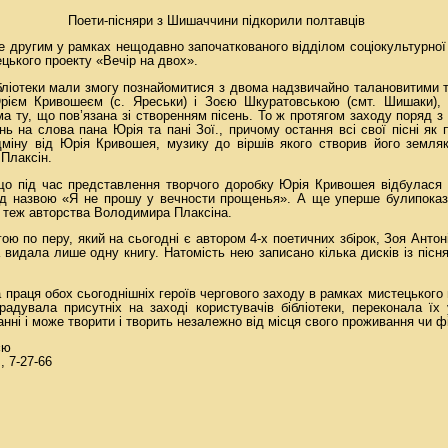
Поети-пісняри з Шишаччини підкорили полтавців
же другим у рамках нещодавно започаткованого відділом соціокультурної
ецького проекту «Вечір на двох».
ібліотеки мали змогу познайомитися з двома надзвичайно талановитими
рієм Кривошеєм (с. Яреськи) і Зоєю Шкуратовською (смт. Шишаки), 
ма ту, що пов
’язана зі створенням пісень. То ж протягом заходу поряд з
нь на слова пана Юрія та пані Зої., причому остання всі свої пісні як 
дміну від Юрія Кривошея, музику до віршів якого створив його земля
Плаксін.
що під час представлення творчого доробку Юрія Кривошея відбулася 
під назвою «Я не прошу у вечности прощенья». А ще уперше булипоказ
: теж авторства Володимира Плаксіна.
егою по перу, який на сьогодні є автором 4-х поетичних збірок, Зоя Ант
 видала лише одну книгу. Натомість нею записано кілька дисків із пісня
ча праця обох сьогоднішніх героїв чергового заходу в рамках мистецького
адувала присутніх на заході користувачів бібліотеки, переконала їх
ні і може творити і творить незалежно від місця свого проживання чи ф
єю
, 7-27-66