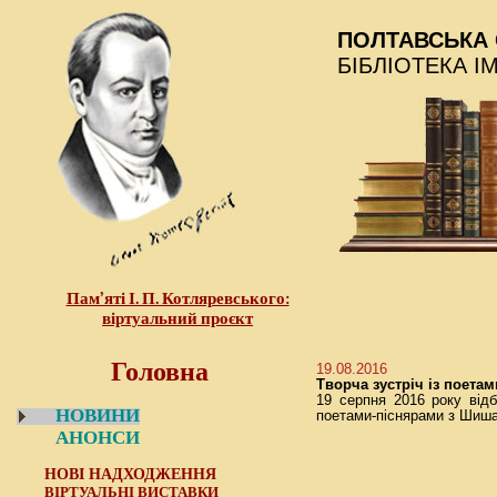
ПОЛТАВСЬКА 
БІБЛІОТЕКА І
Пам’яті І. П. Котляревського:
віртуальний проєкт
Головна
19.08.2016
Творча зустріч із поет
19 серпня 2016 року відб
НОВИНИ
поетами-піснярами з Шиш
АНОНСИ
НОВІ НАДХОДЖЕННЯ
ВІРТУАЛЬНІ ВИСТАВКИ