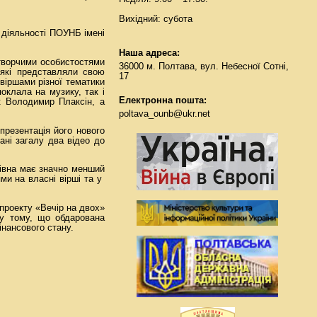
Вихідний: субота
 діяльності ПОУНБ імені
Наша адреса:
 творчими особистостями
36000 м. Полтава, вул. Небесної Сотні,
які представляли свою
17
 віршами різної тематики
поклала на музику, так і
Електронна пошта:
к Володимир Плаксін, а
poltava_ounb@ukr.net
презентація його нового
ані загалу два відео до
онівна має значно менший
ми на власні вірші та у
 проекту «Вечір на двох»
 у тому, що обдарована
інансового стану.