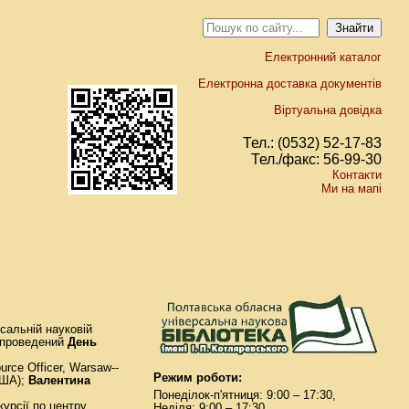
Електронний каталог
Електронна доставка документів
Віртуальна довідка
Тел.: (0532) 52-17-83
Тел./факс: 56-99-30
Контакти
Ми на мапі
сальній науковій
в проведений
День
urce Officer, Warsaw--
Режим роботи:
США);
Валентина
Понеділок-п'ятниця: 9:00 – 17:30,
курсії по центру,
Неділя: 9:00 – 17:30.