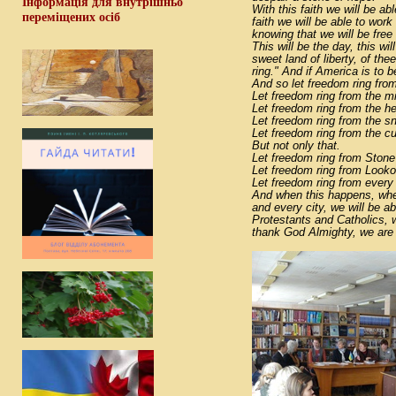
Інформація для внутрішньо
With this faith we will be ab
переміщених осіб
faith we will be able to work
knowing that we will be free
This will be the day, this wi
sweet land of liberty, of th
ring." And if America is to 
And so let freedom ring fro
Let freedom ring from the m
Let freedom ring from the h
Let freedom ring from the 
Let freedom ring from the c
But not only that.
Let freedom ring from Stone
Let freedom ring from Look
Let freedom ring from every 
And when this happens, when
and every city, we will be 
Protestants and Catholics, wi
thank God Almighty, we are f