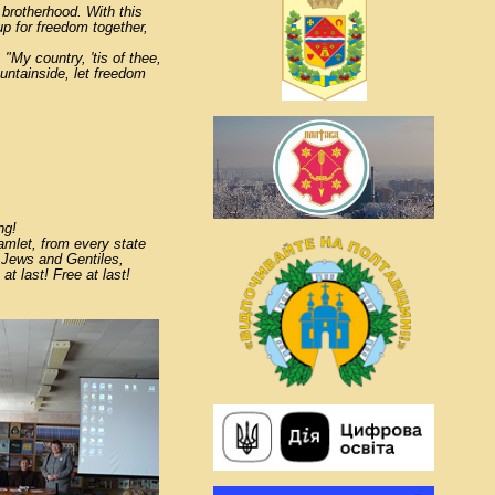
f brotherhood. With this
 up for freedom together,
 "My country, 'tis of thee,
ountainside, let freedom
ng!
amlet, from every state
, Jews and Gentiles,
at last! Free at last!