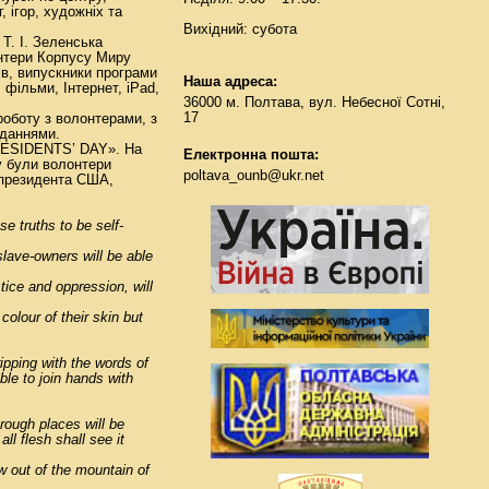
 ігор, художніх та
Вихідний: субота
 Т. І. Зеленська
лонтери Корпусу Миру
ів, випускники програми
Наша адреса:
 фільми, Інтернет, iPad,
36000 м. Полтава, вул. Небесної Сотні,
.
17
 роботу з волонтерами, з
иданнями.
RESIDENTS’ DAY». На
Електронна пошта:
бу були волонтери
poltava_ounb@ukr.net
ь президента США,
se truths to be self-
slave-owners will be able
tice and oppression, will
colour of their skin but
ripping with the words of
able to join hands with
rough places will be
ll flesh shall see it
ew out of the mountain of