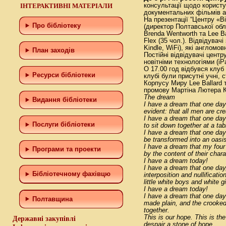
ІНТЕРАКТИВНІ МАТЕРІАЛИ
консультації щодо користу
документальних фільмів а
На презентації “Центру «Ві
Про бібліотеку
(директор Полтавської обл
Brenda Wentworth та Lee B
Flex (35 чол.). Відвідувач
Kindle, WiFi), які англомо
План заходів
Постійні відвідувачі центр
новітніми технологіями (i
О 17.00 год відбувся кл
Ресурси бібліотеки
клубі були присутні учні, 
Корпусу Миру Lee Ballard 
промову Мартіна Лютера Кі
The dream
Видання бібліотеки
I have a dream that one day t
evident: that all men are cr
I have a dream that one day 
Послуги бібліотеки
to sit down together at a tab
I have a dream that one day 
be transformed into an oasis
I have a dream that my four l
Програми та проекти
by the content of their chara
I have a dream today!
I have a dream that one day,
Бiблiотечному фахiвцю
interposition and nullificatio
little white boys and white g
I have a dream today!
I have a dream that one day 
Полтавщина
made plain, and the crooked p
together.
This is our hope. This is the
Державні закупівлі
despair a stone of hope.