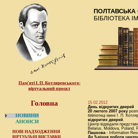
ПОЛТАВСЬКА 
БІБЛІОТЕКА І
Пам’яті І. П. Котляревського:
віртуальний проєкт
Головна
15.02.2012
День відкритих дверей
20 лютого 2007 року
розпо
НОВИНИ
бібліотеці імені І. П. Котл
відкритих дверей
.
АНОНСИ
Центр відвідали представ
Belarus, Moldova, Poland,
НОВІ НАДХОДЖЕННЯ
Пашкова
- Information Res
ВІРТУАЛЬНІ ВИСТАВКИ
До 5-річчя роботи центр