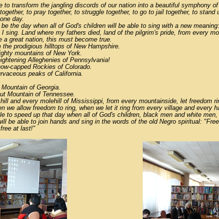
le to transform the jangling discords of our nation into a beautiful symphony o
 together, to pray together, to struggle together, to go to jail together, to stand
 one day.
ll be the day when all of God's children will be able to sing with a new meaning:
ee I sing. Land where my fathers died, land of the pilgrim's pride, from every m
be a great nation, this must become true.
m the prodigious hilltops of New Hampshire.
ighty mountains of New York.
eightening Alleghenies of Pennsylvania!
snow-capped Rockies of Colorado.
urvaceous peaks of California.
 Mountain of Georgia.
out Mountain of Tennessee.
hill and every molehill of Mississippi, from every mountainside, let freedom ri
 we allow freedom to ring, when we let it ring from every village and every h
able to speed up that day when all of God's children, black men and white men
ll be able to join hands and sing in the words of the old Negro spiritual: "Free 
ree at last!"