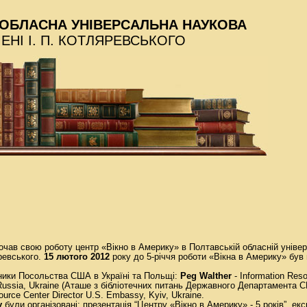
ОБЛАСНА УНІВЕРСАЛЬНА НАУКОВА
МЕНІ І. П. КОТЛЯРЕВСЬКОГО
чав свою роботу центр «Вікно в Америку» в Полтавській обласній універ
яревського.
15 лютого 2012
року до 5-річчя роботи «Вікна в Америку» бу
ники Посольства США в Україні та Польщі:
Peg Walther
- Information Reso
 Russia, Ukraine (Аташе з бібліотечних питань Державного Департамента 
ource Center Director U.S. Embassy, Kyiv, Ukraine.
у
були організовані: презентація “Центру «Вікно в Америку» - 5 років”, екс