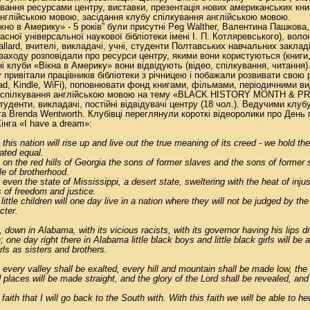
вання ресурсами центру, виставки, презентація нових американських книг,
нглійською мовою, засідання клубу спілкування англійською мовою.
кно в Америку» - 5 років” були присутні Peg Walther, Валентина Пашкова,
асної універсальної наукової бібліотеки імені І. П. Котляревського), во
allard, вчителі, викладачі, учні, студенти Полтавських навчальних заклад
і заходу розповідали про ресурси центру, якими вони користуються (книги,
вні клуби «Вікна в Америку» вони відвідують (відео, спілкування, читання)
у привітали працівників бібліотеки з річницею і побажали розвивати свою
Pad, Kindle, WiFi), поповнювати фонд книгами, фільмами, періодичними в
уб спілкування англійською мовою на тему «BLACK HISTORY MONTH & P
студенти, викладачі, постійні відвідувачі центру (18 чол.). Ведучими клу
та Brenda Wentworth. Клубівці переглянули короткі відеоролики про Ден
нга «I have a dream»:
his nation will rise up and live out the true meaning of its creed - we hold the
eated equal.
on the red hills of Georgia the sons of former slaves and the sons of former 
le of brotherhood.
even the state of Mississippi, a desert state, sweltering with the heat of injus
 of freedom and justice.
ittle children will one day live in a nation where they will not be judged by the 
cter.
 down in Alabama, with its vicious racists, with its governor having his lips d
n; one day right there in Alabama little black boys and little black girls will be 
irls as sisters and brothers.
every valley shall be exalted, every hill and mountain shall be made low, the 
laces will be made straight, and the glory of the Lord shall be revealed, and a
 faith that I will go back to the South with. With this faith we will be able to h