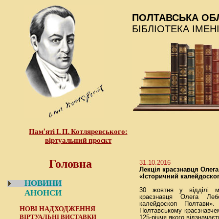
ПОЛТАВСЬКА ОБ
БІБЛІОТЕКА ІМЕН
Пам’яті І. П. Котляревського:
віртуальний проєкт
Головна
31.10.2016
Лекція краєзнавця Олега
«Історичний калейдоско
НОВИНИ
30 жовтня у відділі м
АНОНСИ
краєзнавця Олега Лебе
калейдоскоп Полтави»
НОВІ НАДХОДЖЕННЯ
Полтавському краєзнавче
ВІРТУАЛЬНІ ВИСТАВКИ
125-річчя якого відзначаєт