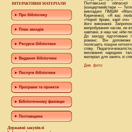
ІНТЕРАКТИВНІ МАТЕРІАЛИ
Полтавської обласної
(концертмейстери — Тетя
викладачі ПМШМ «Мала 
Про бібліотеку
Кириченко). «Я вас люби
«Чорнії брови, карії очі»
його виконанні. Запропо
випробування часом, не вт
План заходів
навпаки, в наш час ніби 
До заходу підготовано 
романс. Він допоможе 
Ресурси бібліотеки
полегшить пошуки нотного
співу. Педагоги-вокаліс
виховання народних тал
матеріал для занять зі спі
Видання бібліотеки
Див. фото
Послуги бібліотеки
Програми та проекти
Бiблiотечному фахiвцю
Полтавщина
Державні закупівлі