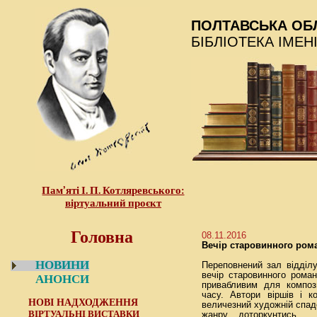
ПОЛТАВСЬКА ОБ
БІБЛІОТЕКА ІМЕН
Пам’яті І. П. Котляревського:
віртуальний проєкт
Головна
08.11.2016
Вечір старовинного ром
НОВИНИ
Переповнений зал відділ
вечір старовинного рома
АНОНСИ
привабливим для компози
часу. Автори віршів і 
НОВІ НАДХОДЖЕННЯ
величезний художній спадо
ВІРТУАЛЬНІ ВИСТАВКИ
жанру доторкунтись д