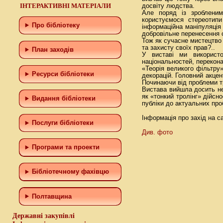
ІНТЕРАКТИВНІ МАТЕРІАЛИ
досвіту людства.
Але поряд із зробленим
користуємося стереотип
Про бібліотеку
інформаційна маніпуляція
добровільне перенесення 
Тож як сучасне мистецтво
та захисту своїх прав?..
План заходів
У виставі ми використо
національностей, перекона
«Теорія великого фільтру
Ресурси бібліотеки
декорацій. Головний акцен
Починаючи від проблеми тр
Вистава вийшла досить не
як «тонкий тролінг» дійсн
Видання бібліотеки
публіки до актуальних про
Інформація про захід на с
Послуги бібліотеки
Див. фото
Програми та проекти
Бiблiотечному фахiвцю
Полтавщина
Державні закупівлі