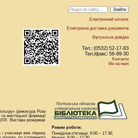
Електронний каталог
Електронна доставка документів
Віртуальна довідка
Тел.: (0532) 52-17-83
Тел./факс: 56-99-30
Контакти
Ми на мапі
фільтру» (режисура Рози
и та мистецької формації
ДІПЛ. Вистава розкриває
Режим роботи:
 і учасниця вже півроку
Понеділок-п'ятниця: 9:00 – 17:30,
у пошуку до історичного
Неділя: 9:00 – 17:30.