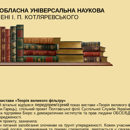
ОБЛАСНА УНІВЕРСАЛЬНА НАУКОВА
МЕНІ І. П. КОТЛЯРЕВСЬКОГО
истави «Теорія великого фільтру»
передпрем’єрний
й вітальні відбувся
показ вистави «Теорія великого 
ни Гарець), спільний проект Полтавської філії Суспільної Служби Україн
за підтримки Бюро з демократичних інститутів та прав людини ОБСЄ/Б
передженості.
я проекту, зазначила:
 питання запобігання злочинам на ґрунті упередженості. Кожен учасник
сний досвід, переживання та призму стереотипів, звертається у своєм