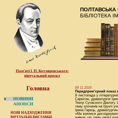
ПОЛТАВСЬКА 
БІБЛІОТЕКА І
Пам’яті І. П. Котляревського:
віртуальний проєкт
Головна
09.11.2016
Передпрем’єрний показ в
9 листопада у літературні
НОВИНИ
Саркісян, драматургія Іри
Театр Сучасного Діалогу 
АНОНСИ
тему злочинів на ґрунті у
Ірина Гарець, драматургин
НОВІ НАДХОДЖЕННЯ
«Ми взялися досліджувати
ВІРТУАЛЬНІ ВИСТАВКИ
вивчає цю тему через вла