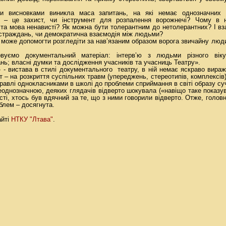
и висновками виникла маса запитань, на які немає однозначних 
и – це захист, чи інструмент для розпалення ворожнечі? Чому в на
 та мова ненависті? Як можна бути толерантним до нетолерантних? І вза
страждань, чи демократична взаємодія між людьми?
 може допомогти розгледіти за нав’язаним образом ворога звичайну люди
вуємо документальний матеріал: інтерв’ю з людьми різного віку,
нь; власні думки та дослідження учасників та учасниць Театру».
» - вистава в стилі документального театру, в ній немає яскраво вираж
т – на розкриття суспільних травм (упереджень, стереотипів, комплексів
авлі однокласниками в школі до проблеми сприймання в світі образу суч
однозначною, деяких глядачів відверто шокувала («навіщо таке показува
ості, хтось був вдячний за те, що з ними говорили відверто. Отже, голов
блем – досягнута.
НТКУ "Лтава"
айті
.