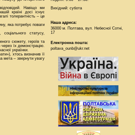
відповідей. Навіщо ми
Вихідний: субота
шій країні досі існує
галі толерантність – це
Наша адреса:
ну, яка потребує поваги
36000 м. Полтава, вул. Небесної Сотні,
17
 соціального статусу,
еного сюжету, героїв та
Електронна пошта:
) через їх демонстрацію.
poltava_ounb@ukr.net
асної українки.
ти»), хтось визначив її
на мета – звернути увагу