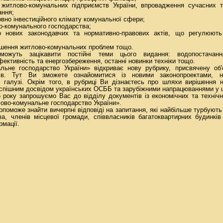
 житлово-комунальних підприємств України, впровадження сучасних т
ання;
овно інвестиційного клімату комунальної сфери;
во-комунального господарства;
о нових законодавчих та нормативно-правових актів, що регулюють
ішення житлово-комунальних проблем тощо.
можуть зацікавити постійні теми цього видання: водопостачанн
ективність та енергозбереження, останні новинки техніки тощо.
ьне господарство України» відкриває нову рубрику, присвячену об'
нків. Тут Ви зможете ознайомитися із новими законопроектами, 
у галузі. Окрім того, в рубриці Ви дізнаєтесь про шляхи вирішення 
успішним досвідом українських ОСББ та зарубіжними напрацюваннями у ц
 року запрошуємо Вас до відділу документів із економічних та техніч
во-комунальне господарство України».
поможе знайти вичерпні відповіді на запитання, які найбільше турбують
а, членів місцевої громади, співвласників багатоквартирних будинкі
рмації.