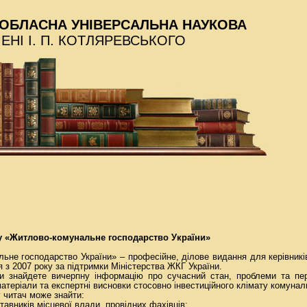
ОБЛАСНА УНІВЕРСАЛЬНА НАУКОВА
МЕНІ І. П. КОТЛЯРЕВСЬКОГО
у «Житлово-комунальне господарство України»
не господарство України» – професійне, ділове видання для керівник
я з 2007 року за підтримки Міністерства ЖКГ України.
 знайдете вичерпну інформацію про сучасний стан, проблеми та пе
матеріали та експертні висновки стосовно інвестиційного клімату комунал
 читач може знайти:
тавників місцевої влади, провідних фахівців;