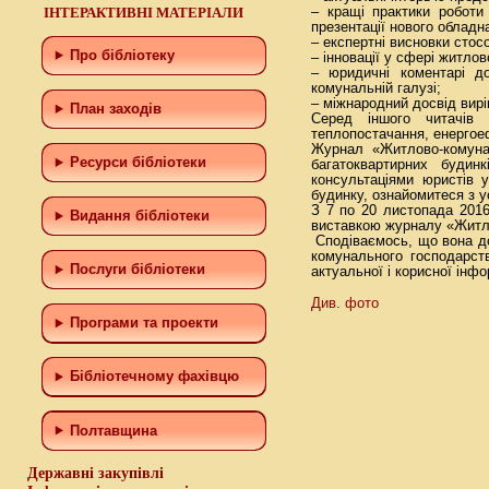
ІНТЕРАКТИВНІ МАТЕРІАЛИ
– кращі практики роботи
презентації нового обладн
– експертні висновки стос
Про бібліотеку
– інновації у сфері житло
– юридичні коментарі д
комунальній галузі;
– міжнародний досвід вир
План заходів
Серед іншого читачів 
теплопостачання, енергоеф
Журнал «Житлово-комунал
Ресурси бібліотеки
багатоквартирних буди
консультаціями юристів 
будинку, ознайомитеся з 
З 7 по 20 листопада 2016
Видання бібліотеки
виставкою журналу «Житло
Сподіваємось, що вона до
комунального господарств
Послуги бібліотеки
актуальної і корисної інфо
Див. фото
Програми та проекти
Бiблiотечному фахiвцю
Полтавщина
Державні закупівлі