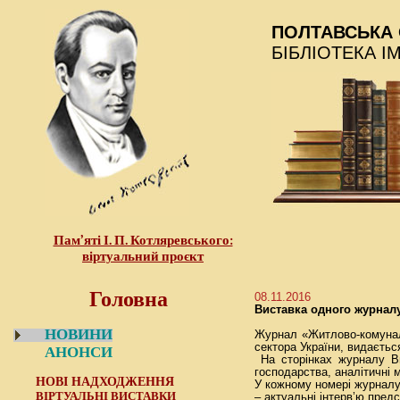
ПОЛТАВСЬКА 
БІБЛІОТЕКА І
Пам’яті І. П. Котляревського:
віртуальний проєкт
Головна
08.11.2016
Виставка одного журнал
НОВИНИ
Журнал «Житлово-комуналь
сектора України, видаєтьс
АНОНСИ
На сторінках журналу Ви
господарства, аналітичні 
НОВІ НАДХОДЖЕННЯ
У кожному номері журналу
ВІРТУАЛЬНІ ВИСТАВКИ
– актуальні інтерв’ю предс