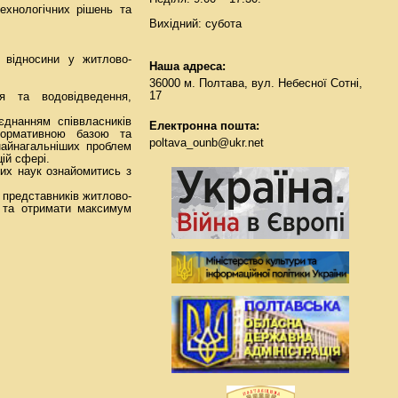
ехнологічних рішень та
Вихідний: субота
 відносини у житлово-
Наша адреса:
36000 м. Полтава, вул. Небесної Сотні,
17
я та водовідведення,
єднанням співвласників
Електронна пошта:
нормативною базою та
poltava_ounb@ukr.net
найнагальніших проблем
ій сфері.
них наук ознайомитись з
 представників житлово-
в та отримати максимум