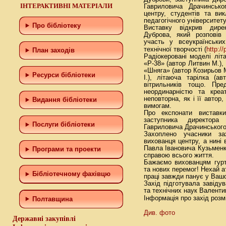
ІНТЕРАКТИВНІ МАТЕРІАЛИ
Гавриловича Драчинськог
центру, студентів та ви
педагогічного університету
Про бібліотеку
Виставку відкрив дире
Дуброва, який розповів 
участь у всеукраїнськи
http:/
технічної творчості (
План заходів
Радіокеровані моделі літа
«Р-38» (автор Литвин М.), 
«Шняга» (автор Козирьов М
Ресурси бібліотеки
І.), літаюча тарілка (а
вітрильників тощо. Пр
неординарністю та креа
неповторна, як і її автор
Видання бібліотеки
вимогам.
Про експонати виставки
заступника директора
Послуги бібліотеки
Гавриловича Драчинського
Захоплено учасники за
вихованця центру, а нині
Павла Івановича Кузьменк
Програми та проекти
справою всього життя.
Бажаємо вихованцям гуртк
та нових перемог! Нехай а
Бiблiотечному фахiвцю
праці завжди панує у Ваш
Захід підготувала завідув
та технічних наук Валенти
Інформація про захід роз
Полтавщина
Див. фото
Державні закупівлі