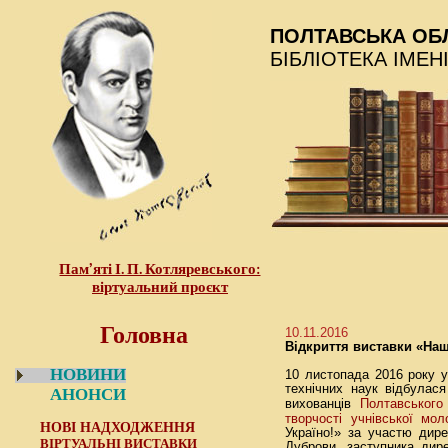
ПОЛТАВСЬКА ОБ
БІБЛІОТЕКА ІМЕН
Пам’яті І. П. Котляревського:
віртуальний проєкт
Головна
10.11.2016
Bідкриття виставки «Наш 
НОВИНИ
10 листопада 2016 року у 
технічних наук відбулася
АНОНСИ
Полтавського
вихованців
творчості учнівської мол
НОВІ НАДХОДЖЕННЯ
Україно!» за участю дир
ВІРТУАЛЬНІ ВИСТАВКИ
Дуброви, заступника дир