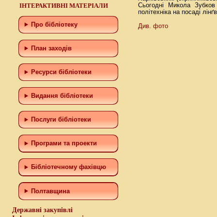
ІНТЕРАКТИВНІ МАТЕРІАЛИ
Сьогодні Микола Зубков 
політехніка на посаді лін
Про бібліотеку
Див. фото
План заходів
Ресурси бібліотеки
Видання бібліотеки
Послуги бібліотеки
Програми та проекти
Бiблiотечному фахiвцю
Полтавщина
Державні закупівлі