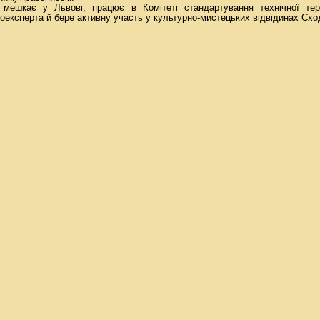
мешкає у Львові, працює в Комітеті стандартування технічної тер
ґвоексперта й бере активну участь у культурно-мистецьких відвідинах Схо