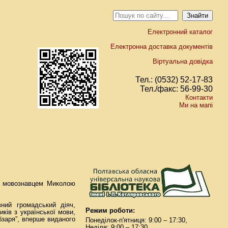
Електронний каталог
Електронна доставка документів
Віртуальна довідка
Тел.: (0532) 52-17-83
Тел./факс: 56-99-30
Контакти
Ми на мапі
ч з мовознавцем Миколою
ний громадський діяч,
Режим роботи:
иків з української мови,
бзаря”, вперше виданого
Понеділок-п'ятниця: 9:00 – 17:30,
Неділя: 9:00 – 17:30.