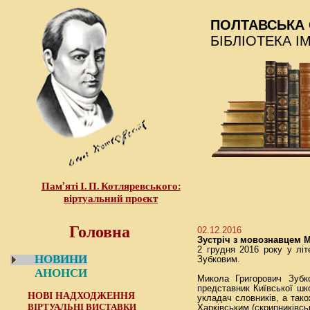
ПОЛТАВСЬКА 
БІБЛІОТЕКА І
Пам’яті І. П. Котляревського:
віртуальний проєкт
Головна
02.12.2016
Зустріч з мовознавцем
2 грудня 2016 року у літ
НОВИНИ
Зубковим.
АНОНСИ
Микола Григорович Зубк
представник Київської шко
НОВІ НАДХОДЖЕННЯ
укладач словників, а так
ВІРТУАЛЬНІ ВИСТАВКИ
Харківським (скрипниківсь