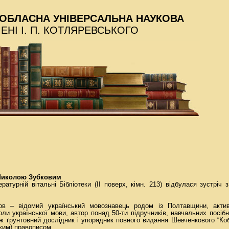
ОБЛАСНА УНІВЕРСАЛЬНА НАУКОВА
МЕНІ І. П. КОТЛЯРЕВСЬКОГО
 Миколою Зубковим
ературній вітальні Бібліотеки (ІІ поверх, кімн. 213) відбулася зустрі
ов – відомий український мовознавець родом із Полтавщини, актив
ли української мови, автор понад 50-ти підручників, навчальних посібн
ож ґрунтовний дослідник і упорядник повного видання Шевченкового “Ко
ким) правописом.