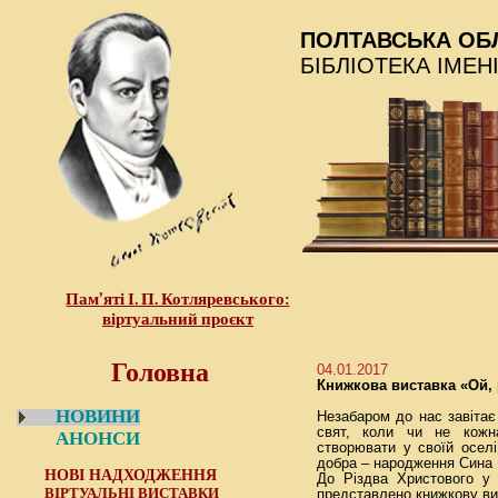
ПОЛТАВСЬКА ОБ
БІБЛІОТЕКА ІМЕН
Пам’яті І. П. Котляревського:
віртуальний проєкт
Головна
04.01.2017
Книжкова виставка «Ой, 
НОВИНИ
Незабаром до нас завіта
свят, коли чи не кожн
АНОНСИ
створювати у своїй осел
добра – народження Сина 
НОВІ НАДХОДЖЕННЯ
До Різдва Христового у 
ВІРТУАЛЬНІ ВИСТАВКИ
представлено книжкову вис