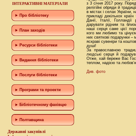
ІНТЕРАКТИВНІ МАТЕРІАЛИ
з 3 січня 2017 року. Поря
релігійні обряди й традиц
в містах і селах України, 
Про бібліотеку
прикладі декількох країн 
Данії, Італії, Голланді
дарувати рідним та близ
наші серця саме цієї пор
План заходів
кого ми любимо та цінує
них святкові подарунки – 
яскраві сувеніри та коштов
Ресурси бібліотеки
душі!
За православною тради
людські серця й подарув
Отже, хай береже Вас Гос
Видання бібліотеки
теплом, надією та любов’
Див. фото
Послуги бібліотеки
Програми та проекти
Бiблiотечному фахiвцю
Полтавщина
Державні закупівлі