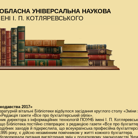
ОБЛАСНА УНІВЕРСАЛЬНА НАУКОВА
МЕНІ І. П. КОТЛЯРЕВСЬКОГО
онодавства 2017»
тературній вітальні Бібліотеки відбулося засідання круглого столу «Зміни
«Редакція газети «Все про бухгалтерський облік».
ник директора з інформаційних технологій ПОУНБ імені І. П. Котляревсь
що Бібліотека постійно співпрацює з редакцією газети «Все про бухгалте
 подібних заходів й підкреслила, що всеукраїнська професійна бухгалтерсь
1995 року, є дійсно незамінним помічником у житті кожного бухгалтера.
обговорювали питання висвітлення змін у податковому законодавстві Укр