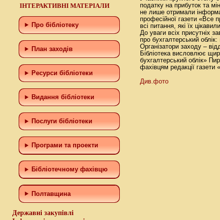
ІНТЕРАКТИВНІ МАТЕРІАЛИ
податку на прибуток та мі
не лише отримали інформац
професійної газети «Все пр
Про бібліотеку
всі питання, які їх цікавили
До уваги всіх присутніх з
про бухгалтерський облік: 
Організатори заходу – від
План заходів
Бібліотека висловлює щиру
бухгалтерський облік» Пир
фахівцям редакції газети «
Ресурси бібліотеки
Див.фото
Видання бібліотеки
Послуги бібліотеки
Програми та проекти
Бiблiотечному фахiвцю
Полтавщина
Державні закупівлі