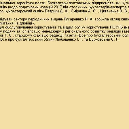
німальної заробітної плати. Бухгалтери полтавських підприємств, які були
ію щодо податкових новацій 2017 від столичних бухгалтерів-експертів 
о бухгалтерський облік» Петриги Д. А., Смірнова А. С. , Циганенка В. В.,
.
авідувач сектору періодичних видань Гусареннко Н. А. зробила огляд кни
питання і відповіді».
діл обслуговування користувачів та відділ обліку користувачів ПОУНБ іме
 подяку за співпрацю менеджеру з регіонального розвитку редакції газ
ог Т. С., старшому фахівцю редакції газети «Все про бухгалтерський облі
Все про бухгалтерський облік» Любашенко І. Г. та Бурковській С. Г.