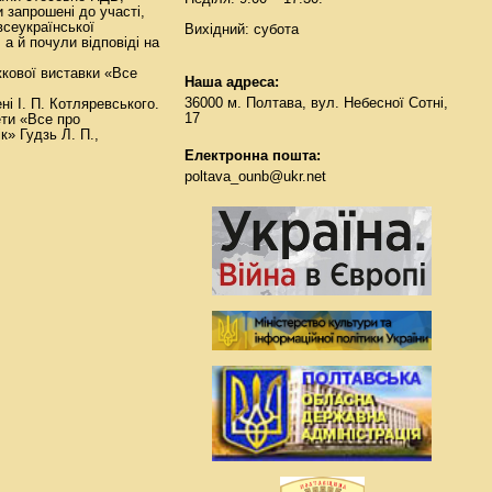
 запрошені до участі,
всеукраїнської
Вихідний: субота
 а й почули відповіді на
жкової виставки «Все
Наша адреса:
36000 м. Полтава, вул. Небесної Сотні,
ні І. П. Котляревського.
17
ети «Все про
к» Гудзь Л. П.,
Електронна пошта:
poltava_ounb@ukr.net