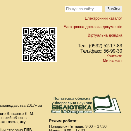
Електронний каталог
Електронна доставка документів
Віртуальна довідка
Тел.: (0532) 52-17-83
Тел./факс: 56-99-30
Контакти
Ми на мапі
 законодавства 2017» за
кого Власенко Л. М.
рський облік» в
Режим роботи:
ка газета, яку
Понеділок-п'ятниця: 9:00 – 17:30,
аїни стосовно ПДВ,
Неділя: 9:00 – 17:30.