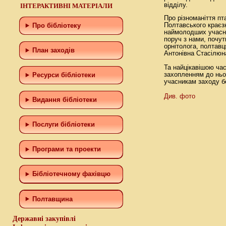
відділу.
ІНТЕРАКТИВНІ МАТЕРІАЛИ
Про різноманіття пт
Полтавського краєзн
Про бібліотеку
наймолодших учасник
поруч з нами, почут
орнітолога, полтав
План заходів
Антонівна Стасілюн
Та найцікавішою час
захопленням до ньо
Ресурси бібліотеки
учасникам заходу б
Див. фото
Видання бібліотеки
Послуги бібліотеки
Програми та проекти
Бiблiотечному фахiвцю
Полтавщина
Державні закупівлі