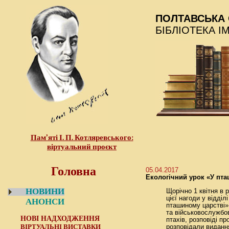
ПОЛТАВСЬКА 
БІБЛІОТЕКА І
Пам’яті І. П. Котляревського:
віртуальний проєкт
Головна
05.04.2017
Екологічний урок «У пт
НОВИНИ
Щорічно 1 квітня в
цієї нагоди у відділ
АНОНСИ
пташиному царстві»
та військовослужбов
НОВІ НАДХОДЖЕННЯ
птахів, розповіді пр
ВІРТУАЛЬНІ ВИСТАВКИ
розповідали видання