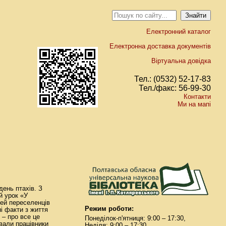
Електронний каталог
Електронна доставка документів
Віртуальна довідка
Тел.: (0532) 52-17-83
Тел./факс: 56-99-30
Контакти
Ми на мапі
ень птахів. З
й урок «У
мей переселенців
Режим роботи:
ні факти з життя
, – про все це
Понеділок-п'ятниця: 9:00 – 17:30,
ували працівники
Неділя: 9:00 – 17:30.