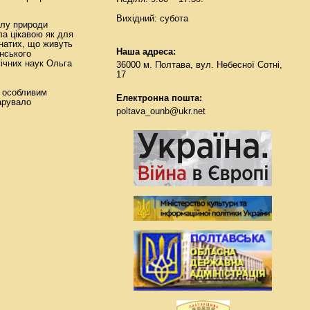
Вихідний: субота
ілу природи
ла цікавою як для
рнатих, що живуть
Наша адреса:
їнського
гічних наук Ольга
36000 м. Полтава, вул. Небесної Сотні,
17
З особливим
Електронна пошта:
арувало
poltava_ounb@ukr.net