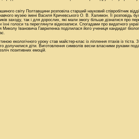
ашиного світу Полтавщини розповіла старший науковий співробітник відд
авчого музею імені Василя Кричевського О. В. Халимон. Її розповідь бу
ів заходу, так і для дорослих, які мали змогу більше дізнатися про пе
и їхні голоси та переглянути відеозаписи. Спогадами про видатного укра
ця Миколу Івановича Гавриленка поділилася його учениця кандидат біоло
ас.
тиною екологічного уроку став майстер-клас із ліплення птахів із тіста. 
го долучилися діти. Виготовлення символів весни власними руками под
езліч позитивних емоцій.