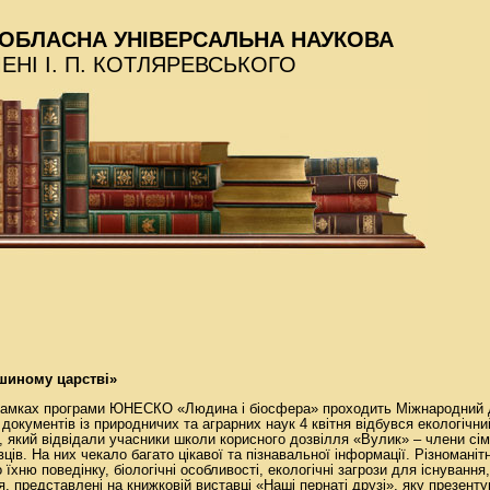
ОБЛАСНА УНІВЕРСАЛЬНА НАУКОВА
МЕНІ І. П. КОТЛЯРЕВСЬКОГО
ашиному царстві»
 рамках програми ЮНЕСКО «Людина і біосфера» проходить Міжнародний д
і документів із природничих та аграрних наук 4 квітня відбувся екологічни
, який відвідали учасники школи корисного дозвілля «Вулик» – члени сі
ців. На них чекало багато цікавої та пізнавальної інформації. Різноманіт
о їхню поведінку, біологічні особливості, екологічні загрози для існування
, представлені на книжковій виставці «Наші пернаті друзі», яку презент