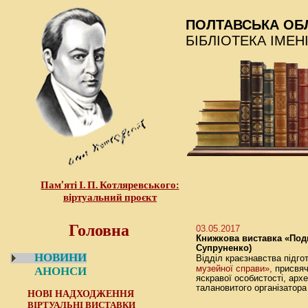
ПОЛТАВСЬКА ОБ
БІБЛІОТЕКА ІМЕН
Пам’яті І. П. Котляревського:
віртуальний проєкт
Головна
03.05.2017
Книжкова виставка «Подв
Супруненко)
НОВИНИ
Відділ краєзнавства підг
музейної справи»,
присвяч
АНОНСИ
яскравої особистості, арх
талановитого організатор
НОВІ НАДХОДЖЕННЯ
ВІРТУАЛЬНІ ВИСТАВКИ