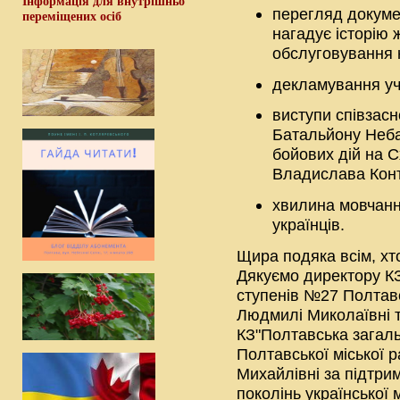
Інформація для внутрішньо
перегляд докумен
переміщених осіб
нагадує історію 
обслуговування к
декламування уч
виступи співзас
Батальйону Неба
бойових дій на С
Владислава Конт
хвилина мовчання
українців.
Щира подяка всім, хто
Дякуємо директору КЗ
ступенів №27 Полтавс
Людмилі Миколаївні 
КЗ"Полтавська загаль
Полтавської міської р
Михайлівні за підтри
поколінь української 