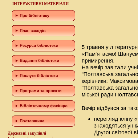
ІНТЕРАКТИВНІ МАТЕРІАЛИ
Про бібліотеку
План заходів
Ресурси бібліотеки
5 травня у літературні
«Пам’ятаємо! Шануємо
примирення.
Видання бібліотеки
На вечір завітали учні
"Полтавська загальноо
Послуги бібліотеки
керівники: Максимова 
"Полтавська загально
Програми та проекти
міської ради Полтавсь
Бiблiотечному фахiвцю
Вечір відбувся за та
перегляд кліпу «
Полтавщина
знаходяться унік
Другої світової в
Державні закупівлі