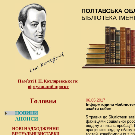
ПОЛТАВСЬКА ОБ
БІБЛІОТЕКА ІМЕН
Пам’яті І. П. Котляревського:
віртуальний проєкт
Головна
06.05.2017
Інформгодина «Бібліотек
знайти себе»
НОВИНИ
5 травня до Бібліотеки зав
АНОНСИ
фахівцями соціальної роб
відділу з питань пробації.
НОВІ НАДХОДЖЕННЯ
працівники відділу обліку 
ВІРТУАЛЬНІ ВИСТАВКИ
гостей, ознайомили їх з п