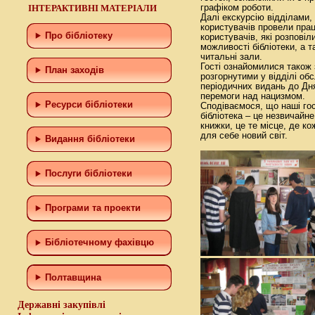
ІНТЕРАКТИВНІ МАТЕРІАЛИ
графіком роботи.
Далі екскурсію відділами,
користувачів провели прац
Про бібліотеку
користувачів, які розповіл
можливості бібліотеки, а 
читальні зали.
Гості ознайомилися також
План заходів
розгорнутими у відділі об
періодичних видань до Дня
перемоги над нацизмом.
Ресурси бібліотеки
Сподіваємося, що наші гос
бібліотека – це незвичайне
книжки, це те місце, де ко
для себе новий світ.
Видання бібліотеки
Послуги бібліотеки
Програми та проекти
Бiблiотечному фахiвцю
Полтавщина
Державні закупівлі