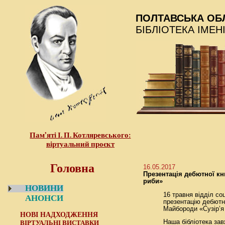
ПОЛТАВСЬКА ОБ
БІБЛІОТЕКА ІМЕН
Пам’яті І. П. Котляревського:
віртуальний проєкт
Головна
16.05.2017
Презентація дебютної кн
риби»
НОВИНИ
16 травня відділ со
АНОНСИ
презентацію дебютно
Майбороди «Сузір’я
НОВІ НАДХОДЖЕННЯ
Наша бібліотека зав
ВІРТУАЛЬНІ ВИСТАВКИ