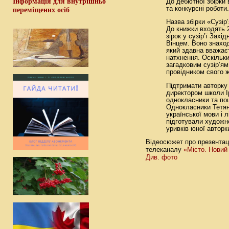
Інформація для внутрішньо
До дебютної збірки 
та конкурсні роботи.
переміщених осіб
Назва збірки «Сузір
До книжки входять 2
зірок у сузір’ї Захі
Вінцем. Воно знахо
який здавна вважає
натхнення. Оскільк
загадковим сузір’ям
провідником свого 
Підтримати авторку 
директором школи Ір
однокласники та поц
Однокласники Тетян
української мови і 
підготували художнє
уривків юної авторк
Відеосюжет про презентац
«Місто. Новий
телеканалу
Див. фото