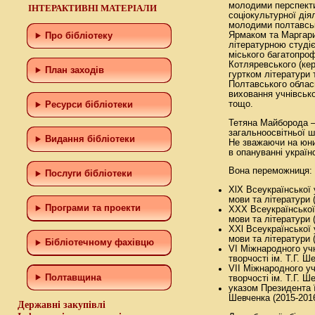
молодими перспекти
ІНТЕРАКТИВНІ МАТЕРІАЛИ
соціокультурної дія
молодими полтавсь
Ярмаком та Маргари
Про бібліотеку
літературною студі
міського багатопроф
Котляревського (кер
План заходів
гуртком літератури 
Полтавського облас
виховання учнівсько
тощо.
Ресурси бібліотеки
Тетяна Майборода –
загальноосвітньої шк
Видання бібліотеки
Не зважаючи на юний
в опануванні україн
Вона переможниця:
Послуги бібліотеки
XlX Всеукраїнської 
мови та літератури (
Програми та проекти
XXX Всеукраїнської 
мови та літератури (
XXl Всеукраїнської 
мови та літератури (
Бiблiотечному фахiвцю
VI Міжнародного учн
творчості ім. Т.Г. Ше
VII Міжнародного уч
Полтавщина
творчості ім. Т.Г. Ше
указом Президента ї
Шевченка (2015-2016
Державні закупівлі