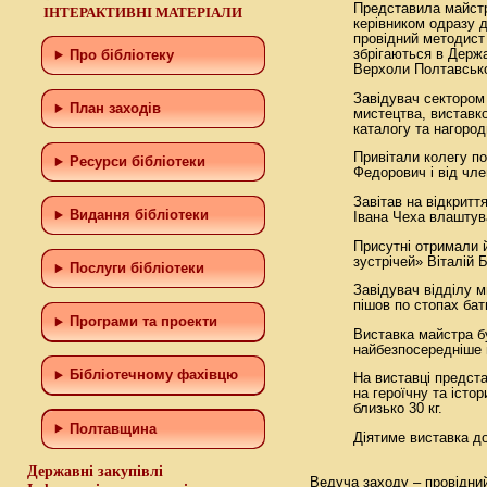
Представила майстр
ІНТЕРАКТИВНІ МАТЕРІАЛИ
керівником одразу 
провідний методист
збрігаються в Держав
Про бібліотеку
Верхоли Полтавсько
Завідувач сектором 
План заходів
мистецтва, виставк
каталогу та нагород
Привітали колегу по
Ресурси бібліотеки
Федорович і від чле
Завітав на відкритт
Видання бібліотеки
Івана Чеха влаштува
Присутні отримали 
зустрічей» Віталій 
Послуги бібліотеки
Завідувач відділу м
пішов по стопах бат
Програми та проекти
Виставка майстра б
найбезпосередніше 
Бiблiотечному фахiвцю
На виставці представ
на героїчну та істо
близько 30 кг.
Полтавщина
Діятиме виставка до
Державні закупівлі
Ведуча заходу – провідн