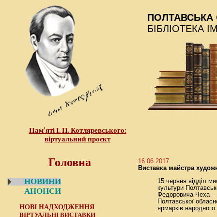
ПОЛТАВСЬКА 
БІБЛІОТЕКА І
Пам’яті І. П. Котляревського:
віртуальний проєкт
Головна
16.06.2017
Виставка майстра художн
НОВИНИ
15 червня відділ ми
культури Полтавсько
АНОНСИ
Федоровича Чеха – 
Полтавської обласно
НОВІ НАДХОДЖЕННЯ
ярмарків народного
ВІРТУАЛЬНІ ВИСТАВКИ