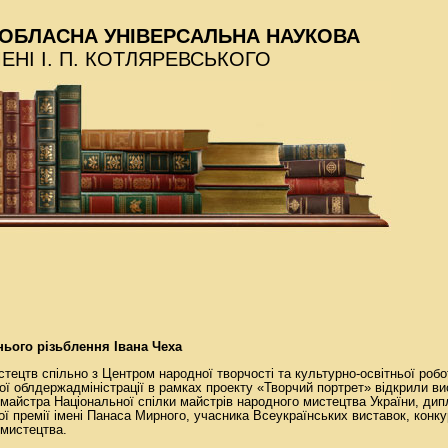
ОБЛАСНА УНІВЕРСАЛЬНА НАУКОВА
МЕНІ І. П. КОТЛЯРЕВСЬКОГО
ього різьблення Івана Чеха
стецтв спільно з Центром народної творчості та культурно-освітньої роб
ї облдержадміністрації в рамках проекту «Творчий портрет» відкрили вис
майстра Національної спілки майстрів народного мистецтва України, ди
ї премії імені Панаса Мирного, учасника Всеукраїнських виставок, конку
 мистецтва.