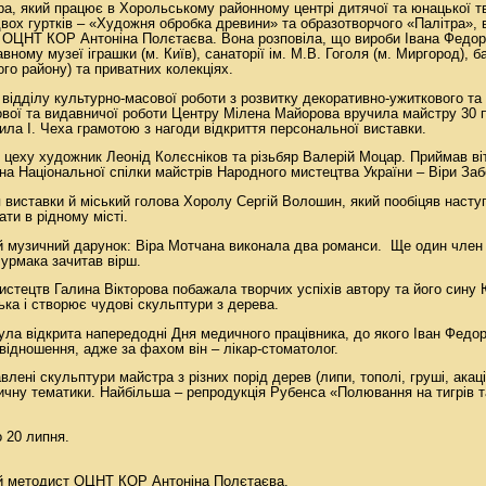
а, який працює в Хорольському районному центрі дитячої та юнацької т
двох гуртків – «Художня обробка древини» та образотворчого «Палітра», 
 ОЦНТ КОР Антоніна Полєтаєва. Вона розповіла, що вироби Івана Федо
ному музеї іграшки (м. Київ), санаторії ім. М.В. Гоголя (м. Миргород), ба
го району) та приватних колекціях.
відділу культурно-масової роботи з розвитку декоративно-ужиткового та
ової та видавничої роботи Центру Мілена Майорова вручила майстру 30 п
ила І. Чеха грамотою з нагоди відкриття персональної виставки.
 цеху художник Леонід Колєсніков та різьбяр Валерій Моцар. Приймав ві
на Національної спілки майстрів Народного мистецтва України – Віри Заб
я виставки й міський голова Хоролу Сергій Волошин, який пообіцяв насту
ти в рідному місті.
й музичний дарунок: Віра Мотчана виконала два романси. Ще один член
Бурмака зачитав вірш.
истецтв Галина Вікторова побажала творчих успіхів автору та його сину 
ька і створює чудові скульптури з дерева.
ула відкрита напередодні Дня медичного працівника, до якого Іван Федо
відношення, адже за фахом він – лікар-стоматолог.
лені скульптури майстра з різних порід дерев (липи, тополі, груші, акації
ричну тематики. Найбільша – репродукція Рубенса «Полювання на тигрів т
 20 липня.
ий методист ОЦНТ КОР Антоніна Полєтаєва.