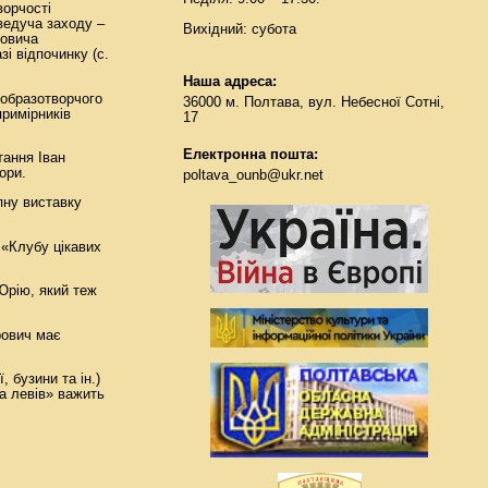
ворчості
ведуча заходу –
Вихідний: субота
ровича
зі відпочинку (с.
Наша адреса:
 образотворчого
36000 м. Полтава, вул. Небесної Сотні,
римірників
17
Електронна пошта:
тання Іван
ори.
poltava_ounb@ukr.net
пну виставку
 «Клубу цікавих
Юрію, який теж
рович має
, бузини та ін.)
а левів» важить