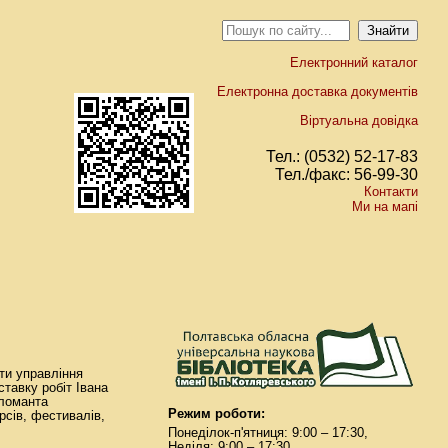
Електронний каталог
Електронна доставка документів
Віртуальна довідка
Тел.: (0532) 52-17-83
Тел./факс: 56-99-30
Контакти
Ми на мапі
оти управління
тавку робіт Івана
пломанта
Режим роботи:
рсів, фестивалів,
Понеділок-п'ятниця: 9:00 – 17:30,
Неділя: 9:00 – 17:30.