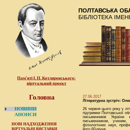
ПОЛТАВСЬКА ОБ
БІБЛІОТЕКА ІМЕН
Пам’яті І. П. Котляревського:
віртуальний проєкт
Головна
27.06.2017
Літературна зустріч: Ол
НОВИНИ
26 червня цього року у літ
підтримки Полтавської обл
АНОНСИ
письменників України 
письменником, ученим, 
НОВІ НАДХОДЖЕННЯ
філологічних наук, проф
ВІРТУАЛЬНІ ВИСТАВКИ
його 60-річчя.