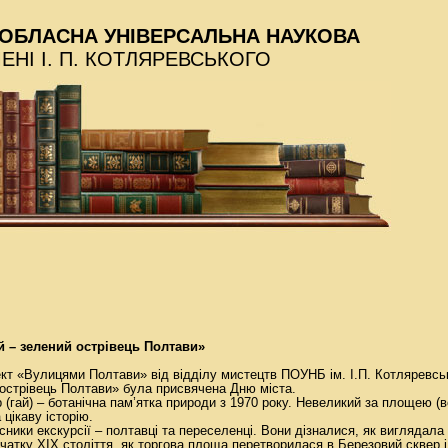
ОБЛАСНА УНІВЕРСАЛЬНА НАУКОВА
МЕНІ І. П. КОТЛЯРЕВСЬКОГО
й – зелений острівець Полтави»
кт «Вулицями Полтави» від відділу мистецтв ПОУНБ ім. І.П. Котляревсь
 острівець Полтави» була присвячена Дню міста.
(гай) – ботанічна пам’ятка природи з 1970 року. Невеликий за площею (в
 цікаву історію.
ники екскурсії – полтавці та переселенці. Вони дізналися, як виглядала 
чатку XIX століття, як торгова площа перетворилася в Березовий сквер і