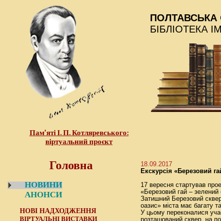
ПОЛТАВСЬКА 
БІБЛІОТЕКА І
Пам’яті І. П. Котляревського:
віртуальний проєкт
Головна
18.09.2017
Екскурсія «Березовий га
НОВИНИ
17 вересня стартував прое
«Березовий гай – зелений
АНОНСИ
Затишний Березовий сквер 
оазис» міста має багату та
НОВІ НАДХОДЖЕННЯ
У цьому переконалися учас
ВІРТУАЛЬНІ ВИСТАВКИ
розташований сквер, на по