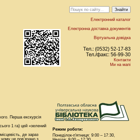
Електронний каталог
Електронна доставка документів
Віртуальна довідка
Тел.: (0532) 52-17-83
Тел./факс: 56-99-30
Контакти
Ми на мапі
кого. Перша екскурсія
сього 1 га) цей «зелений
Режим роботи:
місцевість, де зараз
Понеділок-п'ятниця: 9:00 – 17:30,
 чому це пов’язано з
Неділя: 9:00 – 17:30.