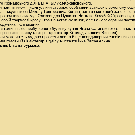
го громадського діяча М.А. Білухи-Кохановського.
 пам’ятником Пушкіну, який створює особливий затишок в зеленому оазис
а – скульптора Миколу Григоровича Когана, життя якого пов’язане з Пол
 про полтавських муз Олександра Пушкіна: Наталію Кочубей-Строганову т
 своїй творчості красу і грацію багатьох жінок, але на безсмертний пое
уродженка Полтавщини.
я колишнього прибуткового будинку купця Якова Сатановського – найстар
ерезового скверу (автор – архітектор Вітольд Львович Весселі).
ьки можливість чудово провести час, а й ще неординарний спосіб пізнання 
ела головний бібліотекар відділу мистецтв Інна Загребельна.
жник Віталій Бурмака.