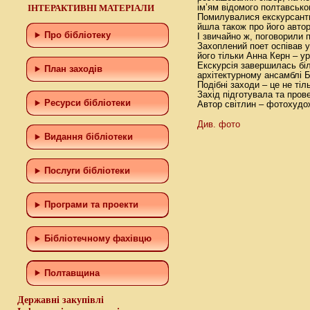
ІНТЕРАКТИВНІ МАТЕРІАЛИ
ім’ям відомого полтавсько
Помилувалися екскурсанти
йшла також про його автор
Про бібліотеку
І звичайно ж, поговорили
Захоплений поет оспівав у
його тільки Анна Керн – 
Екскурсія завершилась біл
План заходів
архітектурному ансамблі Б
Подібні заходи – це не тіл
Захід підготувала та пров
Ресурси бібліотеки
Автор світлин – фотохудо
Див. фото
Видання бібліотеки
Послуги бібліотеки
Програми та проекти
Бiблiотечному фахiвцю
Полтавщина
Державні закупівлі