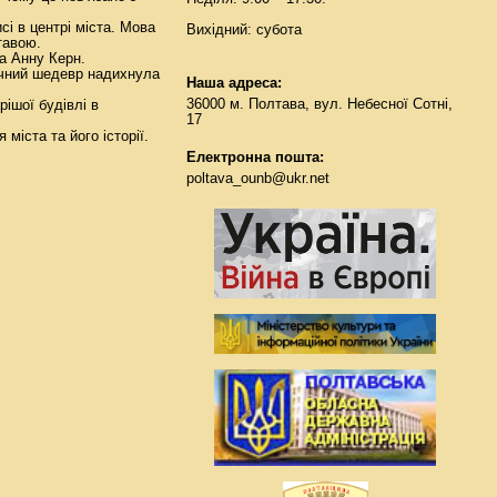
і в центрі міста. Мова
Вихідний: субота
тавою.
а Анну Керн.
тичний шедевр надихнула
Наша адреса:
36000 м. Полтава, вул. Небесної Сотні,
ішої будівлі в
17
міста та його історії.
Електронна пошта:
poltava_ounb@ukr.net