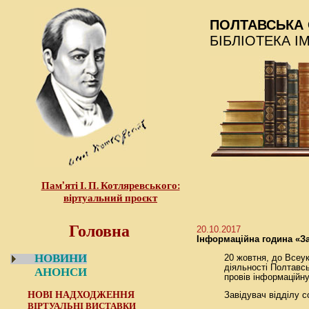
ПОЛТАВСЬКА 
БІБЛІОТЕКА І
Пам’яті І. П. Котляревського:
віртуальний проєкт
Головна
20.10.2017
Інформаційна година «За
НОВИНИ
20 жовтня, до Всеук
діяльності Полтавс
АНОНСИ
провів інформаційну
НОВІ НАДХОДЖЕННЯ
Завідувач відділу 
ВІРТУАЛЬНІ ВИСТАВКИ