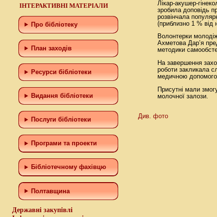
Лікар-акушер-гінеко
ІНТЕРАКТИВНІ МАТЕРІАЛИ
зробила доповідь пр
розвінчала популярн
(приблизно 1 % від 
Про бібліотеку
Волонтерки молодіж
Ахметова Дар’я пред
План заходів
методики самообсте
На завершення захо
роботи закликала сл
Ресурси бібліотеки
медичною допомого
Присутні мали змогу
Видання бібліотеки
молочної залози.
Див. фото
Послуги бібліотеки
Програми та проекти
Бiблiотечному фахiвцю
Полтавщина
Державні закупівлі