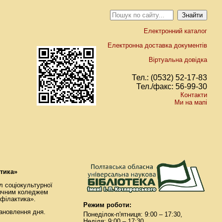
Електронний каталог
Електронна доставка документів
Віртуальна довідка
Тел.: (0532) 52-17-83
Тел./факс: 56-99-30
Контакти
Ми на мапі
тика»
л соціокультурної
дичним коледжем
офілактика».
Режим роботи:
тановлення дня.
Понеділок-п'ятниця: 9:00 – 17:30,
Неділя: 9:00 – 17:30.