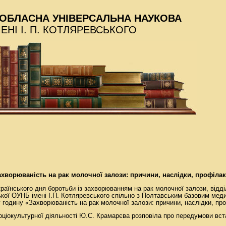
ОБЛАСНА УНІВЕРСАЛЬНА НАУКОВА
МЕНІ І. П. КОТЛЯРЕВСЬКОГО
хворюваність на рак молочної залози: причини, наслідки, профілак
раїнського дня боротьби із захворюванням на рак молочної залози, відді
ької ОУНБ імені І.П. Котляревського спільно з Полтавським базовим ме
 годину «Захворюваність на рак молочної залози: причини, наслідки, пр
соціокультурної діяльності Ю.С. Крамарєва розповіла про передумови вс