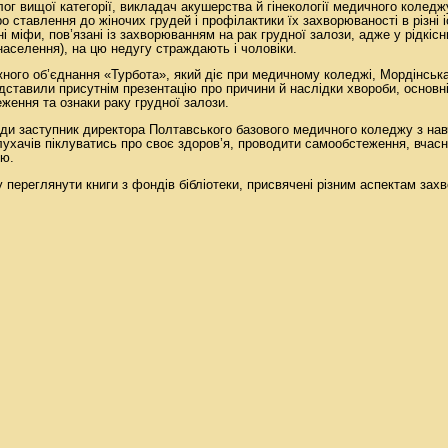
лог вищої категорії, викладач акушерства й гінекології медичного коледж
о ставлення до жіночих грудей і профілактики їх захворюваності в різні і
і міфи, пов’язані із захворюванням на рак грудної залози, адже у рідкіс
населення), на цю недугу страждають і чоловіки.
ного об’єднання «Турбота», який діє при медичному коледжі, Мордінськ
ставили присутнім презентацію про причини й наслідки хвороби, основні 
ження та ознаки раку грудної залози.
ди заступник директора Полтавського базового медичного коледжу з нав
ухачів піклуватись про своє здоров’я, проводити самообстеження, вчасн
ю.
 переглянути книги з фондів бібліотеки, присвячені різним аспектам зах