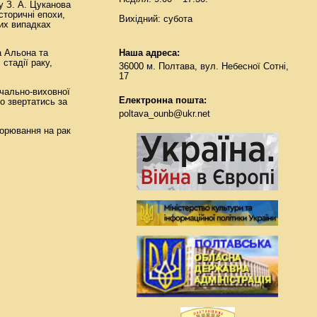
у З. А. Цуканова
сторичні епохи,
Вихідний: субота
них випадках
Наша адреса:
а Альона та
стадії раку,
36000 м. Полтава, вул. Небесної Сотні,
17
чально-виховної
Електронна пошта:
о звертатись за
poltava_ounb@ukr.net
ворювання на рак