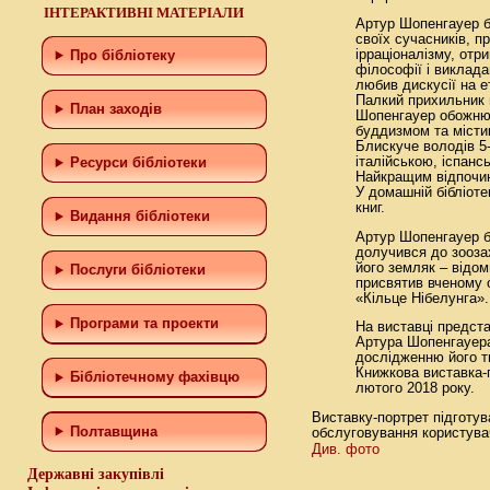
ІНТЕРАКТИВНІ МАТЕРІАЛИ
Артур Шопенгауер б
своїх сучасників, п
ірраціоналізму, отр
Про бібліотеку
філософії і виклада
любив дискусії на е
Палкий прихильник 
План заходів
Шопенгауер обожню
буддизмом та місти
Блискуче володів 5
італійською, іспанс
Ресурси бібліотеки
Найкращим відпочи
У домашній бібліот
книг.
Видання бібліотеки
Артур Шопенгауер б
долучився до зоозах
його земляк – відо
Послуги бібліотеки
присвятив вченому 
«Кільце Нібелунга».
Програми та проекти
На виставці предст
Артура Шопенгауера,
дослідженню його т
Книжкова виставка-п
Бiблiотечному фахiвцю
лютого 2018 року.
Виставку-портрет підготув
Полтавщина
обслуговування користувач
Див. фото
Державні закупівлі