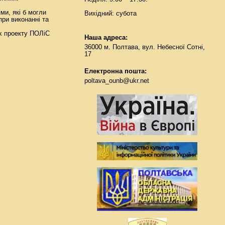
ми, які б могли
Вихідний: субота
при виконанні та
ах проекту ПОЛіС
Наша адреса:
36000 м. Полтава, вул. Небесної Сотні,
17
Електронна пошта:
poltava_ounb@ukr.net