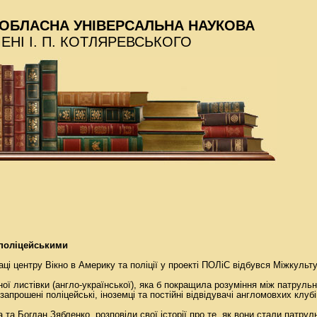
ОБЛАСНА УНІВЕРСАЛЬНА НАУКОВА
МЕНІ І. П. КОТЛЯРЕВСЬКОГО
 поліцейськими
ці центру Вікно в Америку та поліції у проекті ПОЛіС відбувся Міжкульту
ї листівки (англо-української), яка б покращила розуміння між патруль
запрошені поліцейські, іноземці та постійні відвідувачі англомовхих клубі
 та Богдан Зябленко, розповіли свої історії про те, як вони стали патрул