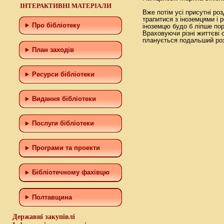
ІНТЕРАКТИВНІ МАТЕРІАЛИ
Вже потім усі присутні ро
трапитися з іноземцями і 
Про бібліотеку
іноземцю будо б ліпше пор
Враховуючи різні життєві 
планується подальший роз
План заходів
Ресурси бібліотеки
Видання бібліотеки
Послуги бібліотеки
Програми та проекти
Бiблiотечному фахiвцю
Полтавщина
Державні закупівлі