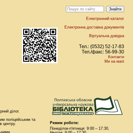
Електронний каталог
Електронна доставка документів
Віртуальна довідка
Тел.: (0532) 52-17-83
Тел./факс: 56-99-30
Контакти
Ми на мапі
рний ділог.
ним поліцейським та
Режим роботи:
в центру.
Понеділок-п'ятниця: 9:00 – 17:30,
ьними.
Неділя: 9:00 – 17:30.