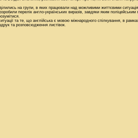
зділились на групи, в яких працювали над можливими життєвими ситуація
розробили перелік англо-українських виразів, завдяки яким поліцейським 
озумітися.
ситуації та те, що англійська є мовою міжнародного спілкування, в рамк
друк та розповсюдження листівок.