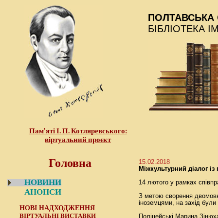
ПОЛТАВСЬКА 
БІБЛІОТЕКА І
Пам’яті І. П. Котляревського:
віртуальний проєкт
Головна
15.02.2018
Міжкультурний діалог із
НОВИНИ
14 лютого у рамках співпра
АНОНСИ
З метою сворення двомовно
іноземцями, на захід були 
НОВІ НАДХОДЖЕННЯ
ВІРТУАЛЬНІ ВИСТАВКИ
Поліцейські Марина Зінюха