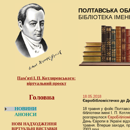
ПОЛТАВСЬКА ОБ
БІБЛІОТЕКА ІМЕН
Пам’яті І. П. Котляревського:
віртуальний проєкт
Головна
18.05.2018
Євробібломістечко до Д
НОВИНИ
18 травня у фойє Полтавсь
бібліотеки імені І. П. Кот
АНОНСИ
ЄвроБібліом
розгорнулося
День Європи в Україні від
НОВІ НАДХОДЖЕННЯ
травня. Вперше заходи, п
ВІРТУАЛЬНІ ВИСТАВКИ
2003 році.