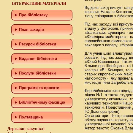
ІНТЕРАКТИВНІ МАТЕРІАЛИ
Відкрив захід виступ тан
керівник Наталія Костенко
Про бібліотеку
тісну співпрацю з бібліоте
Під час заходу всі присут
згадку у фото-зоні, прийн
План заходів
«Балканські сувеніри» - ви
«Ювелірна майстерня» - пл
європейською символікою,
Ресурси бібліотеки
закладок з паперу, «Україн
Для учнів шкіл влаштували
розваги. Під час заходу д
Видання бібліотеки
«Юний Європеєць». Також 
більше про Швейцарію та ї
кав’ярні «EL Комора», та 
Послуги бібліотеки
старих європейських майс
натюрморту», яку провела 
мистецтв Інна Загребельн
Програми та проекти
ЄвроБібліомістечко відвіда
ліцею №1, а також студен
університету економіки і 
Бiблiотечному фахiвцю
харчових технологій Націо
технологій. Представники 
ГО Діаспора греків).
Організатори: Центр європе
Полтавщина
обслуговування користува
універсальної наукової біб
Автор тексту: Оксана Вла
Державні закупівлі