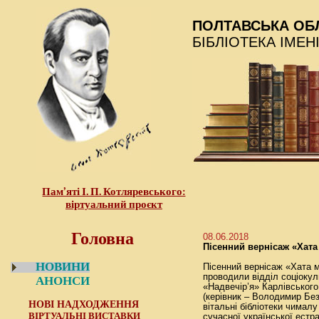
ПОЛТАВСЬКА ОБ
БІБЛІОТЕКА ІМЕН
Пам’яті І. П. Котляревського:
віртуальний проєкт
Головна
08.06.2018
Пісенний вернісаж «Хата 
НОВИНИ
Пісенний вернісаж «Хата м
проводили відділ соціокул
АНОНСИ
«Надвечір’я» Карлівського
(керівник – Володимир Без
НОВІ НАДХОДЖЕННЯ
вітальні бібліотеки чималу
ВІРТУАЛЬНІ ВИСТАВКИ
сучасної української естрад