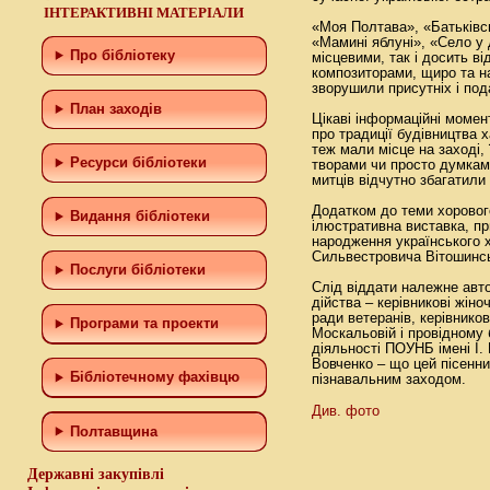
ІНТЕРАКТИВНІ МАТЕРІАЛИ
«Моя Полтава», «Батьківсь
«Мамині яблуні», «Село у до
Про бібліотеку
місцевими, так і досить ві
композиторами, щиро та н
зворушили присутніх і под
План заходів
Цікаві інформаційні момен
про традиції будівництва х
теж мали місце на заході,
Ресурси бібліотеки
творами чи просто думкам
митців відчутно збагатили
Додатком до теми хорового
Видання бібліотеки
ілюстративна виставка, пр
народження українського 
Сильвестровича Вітошинсь
Послуги бібліотеки
Слід віддати належне авт
дійства – керівникові жіно
ради ветеранів, керівников
Програми та проекти
Москальовій і провідному б
діяльності ПОУНБ імені І.
Вовченко – що цей пісенни
Бiблiотечному фахiвцю
пізнавальним заходом.
Див. фото
Полтавщина
Державні закупівлі