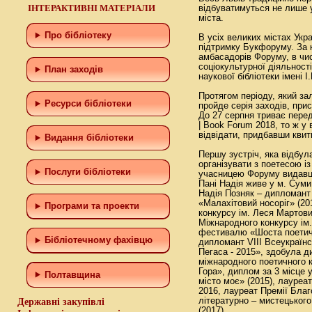
ІНТЕРАКТИВНІ МАТЕРІАЛИ
відбуватимуться не лише у
міста.
Про бібліотеку
В усіх великих містах Укр
підтримку Букфоруму. За 
амбасадорів Форуму, в чис
соціокультурної діяльност
План заходів
наукової бібліотеки імені 
Протягом періоду, який за
Ресурси бібліотеки
пройде серія заходів, при
До 27 серпня триває пере
| Book Forum 2018, то ж у 
відвідати, придбавши квит
Видання бібліотеки
Першу зустріч, яка відбул
організувати з поетесою і
Послуги бібліотеки
учасницею Форуму видавці
Пані Надія живе у м. Суми
Надія Позняк – дипломант
«Малахітовий носоріг» (20
Програми та проекти
конкурсу ім. Леся Мартови
Міжнародного конкурсу ім
фестивалю «Шоста поетичн
Бiблiотечному фахiвцю
дипломант VIII Всеукраїнс
Пегаса - 2015», здобула ди
міжнародного поетичного 
Гора», диплом за 3 місце 
Полтавщина
місто моє» (2015), лауреа
2016, лауреат Премії Благо
літературно – мистецьког
Державні закупівлі
(2017).