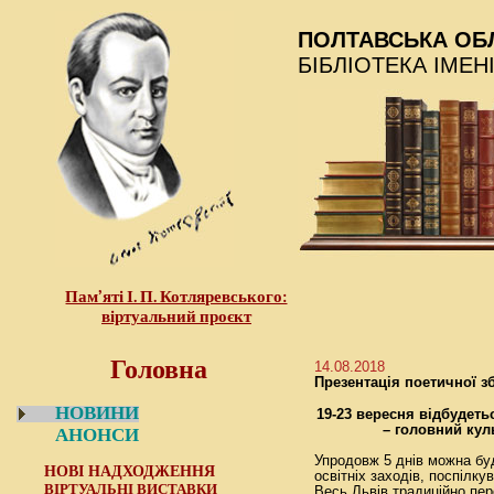
ПОЛТАВСЬКА ОБ
БІБЛІОТЕКА ІМЕН
Пам’яті І. П. Котляревського:
віртуальний проєкт
Головна
14.08.2018
Презентація поетичної з
НОВИНИ
19-23 вересня відбудет
– головний кул
АНОНСИ
Упродовж 5 днів можна буд
НОВІ НАДХОДЖЕННЯ
освітніх заходів, поспілку
ВІРТУАЛЬНІ ВИСТАВКИ
Весь Львів традиційно пер