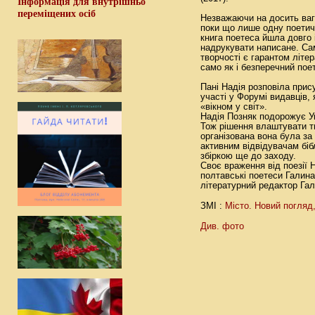
Інформація для внутрішньо
переміщених осіб
Незважаючи на досить ваг
поки що лише одну поетичн
книга поетеса йшла довго
надрукувати написане. Са
творчості є гарантом літе
само як і безперечний пое
Пані Надія розповіла прис
участі у Форумі видавців, 
«вікном у світ».
Надія Позняк подорожує Ук
Тож рішення влаштувати т
організована вона була за
активним відвідувачам бі
збіркою ще до заходу.
Своє враження від поезії 
полтавські поетеси Галина
літературний редактор Га
Місто. Новий погляд
ЗМІ :
Див. фото