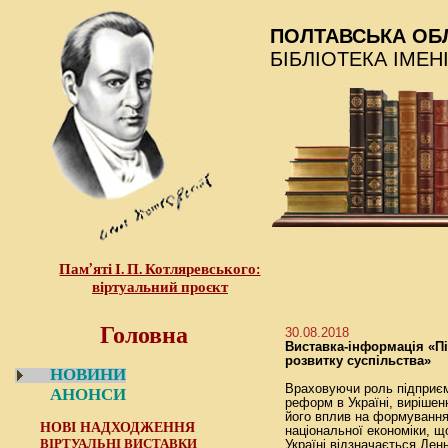
ПОЛТАВСЬКА ОБ
БІБЛІОТЕКА ІМЕН
Пам’яті І. П. Котляревського:
віртуальний проєкт
Головна
30.08.2018
Виставка-інформація «П
розвитку суспільства»
НОВИНИ
Враховуючи роль підприєм
АНОНСИ
реформ в Україні, вирішен
його вплив на формування
НОВІ НАДХОДЖЕННЯ
національної економіки, щ
ВІРТУАЛЬНІ ВИСТАВКИ
Україні відзначається Ден