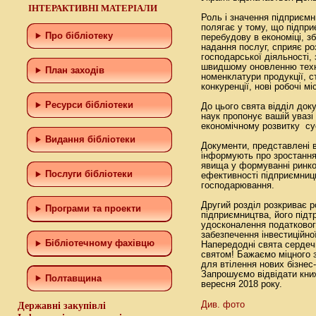
ІНТЕРАКТИВНІ МАТЕРІАЛИ
Роль і значення підприємн
полягає у тому, що підпр
Про бібліотеку
перебудову в економіці, з
надання послуг, сприяє ро
господарської діяльності,
швидшому оновленню техні
План заходів
номенклатури продукції, 
конкуренції, нові робочі м
Ресурси бібліотеки
До цього свята відділ доку
наук пропонує вашій увазі
економічному розвитку су
Видання бібліотеки
Документи, представлені в
інформують про зростання
явища у формуванні ринко
Послуги бібліотеки
ефективності підприємниць
господарювання.
Другий розділ розкриває р
Програми та проекти
підприємництва, його підт
удосконалення податковог
забезпечення інвестиційно
Бiблiотечному фахiвцю
Напередодні свята сердеч
святом! Бажаємо міцного зд
для втілення нових бізнес-
Запрошуємо відвідати книж
Полтавщина
вересня 2018 року.
Див. фото
Державні закупівлі