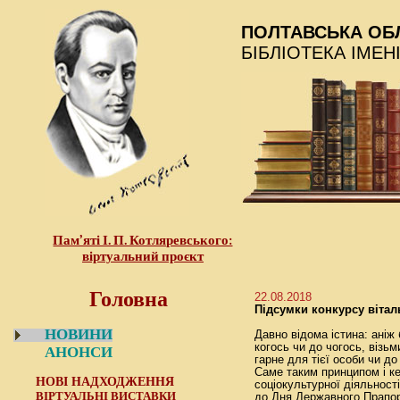
ПОЛТАВСЬКА ОБ
БІБЛІОТЕКА ІМЕН
Пам’яті І. П. Котляревського:
віртуальний проєкт
Головна
22.08.2018
Підсумки конкурсу вітал
НОВИНИ
Давно відома істина: аніж
когось чи до чогось, візь
АНОНСИ
гарне для тієї особи чи д
Саме таким принципом і ке
НОВІ НАДХОДЖЕННЯ
соціокультурної діяльності
ВІРТУАЛЬНІ ВИСТАВКИ
до Дня Державного Прапора