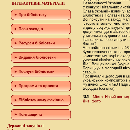
ІНТЕРАКТИВНІ МАТЕРІАЛИ
Незалежності України.
У конкурсі вітальних листі
Слава Україні!» взяли учас
Про бібліотеку
Бібліотеки з Полтави та об
Всі присутні на заході мал
історію вітальної листівки
відділу соціокультурної д
План заходів
долучитися до майстер-кла
учительки трудового навч
Пашолки та переглянути ви
Ресурси бібліотеки
Вікторії.
Але найголовнішим і най
було визначення та нагор
компетентним журі в склад
Видання бібліотеки
учасниці бібліотечних зах
Лілії Войцехівської (журн
Борищчук в молодшій віков
Послуги бібліотеки
старшій.
Прозвучали цього дня в ми
українських композиторів 
музичної школи №3 Надії Л
Програми та проекти
Бородай (сопілка).
Місто. Новий погляд
ЗМІ :
Бiблiотечному фахiвцю
Див. фото
Полтавщина
Державні закупівлі