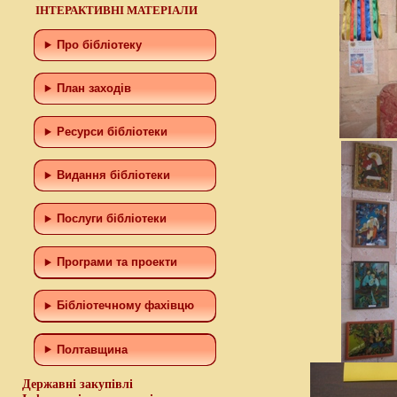
ІНТЕРАКТИВНІ МАТЕРІАЛИ
Про бібліотеку
План заходів
Ресурси бібліотеки
Видання бібліотеки
Послуги бібліотеки
Програми та проекти
Бiблiотечному фахiвцю
Полтавщина
Державні закупівлі