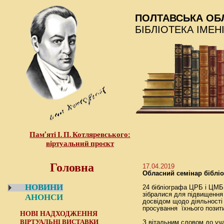
ПОЛТАВСЬКА ОБ
БІБЛІОТЕКА ІМЕН
Пам’яті І. П. Котляревського:
віртуальний проєкт
Головна
17.04.2019
Обласний семінар біблі
НОВИНИ
24 бібліографа ЦРБ і ЦМБ,
зібралися для підвищення 
АНОНСИ
досвідом щодо діяльності 
просування їхнього позити
НОВІ НАДХОДЖЕННЯ
ВІРТУАЛЬНІ ВИСТАВКИ
З вітальним словом до уч