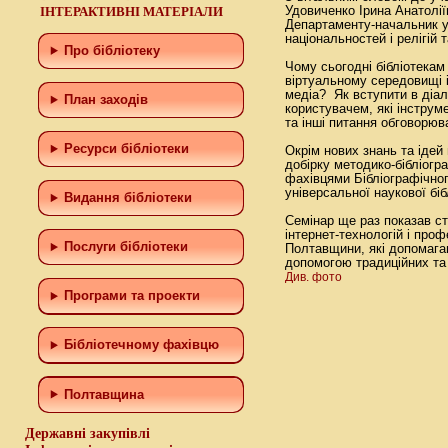
ІНТЕРАКТИВНІ МАТЕРІАЛИ
Удовиченко Ірина Анатолії
Департаменту-начальник у
національностей і релігій
Про бібліотеку
Чому сьогодні бібліотекам
віртуальному середовищі і
медіа? Як вступити в діал
План заходів
користувачем, які інструм
та інші питання обговорюв
Ресурси бібліотеки
Окрім нових знань та ідей
добірку методико-бібліогр
фахівцями Бібліографічног
універсальної наукової біб
Видання бібліотеки
Семінар ще раз показав ст
інтернет-технологій і проф
Послуги бібліотеки
Полтавщини, які допомага
допомогою традиційних та
Див. фото
Програми та проекти
Бiблiотечному фахiвцю
Полтавщина
Державні закупівлі