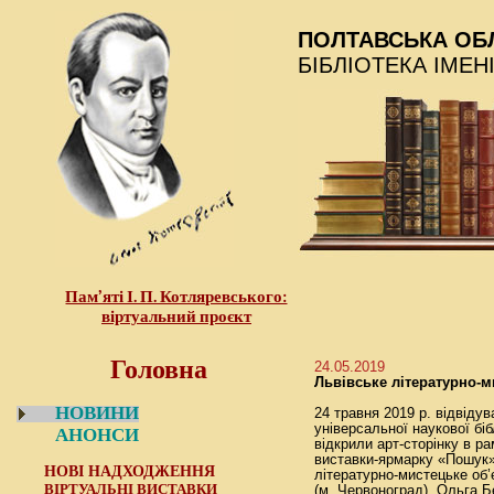
ПОЛТАВСЬКА ОБ
БІБЛІОТЕКА ІМЕН
Пам’яті І. П. Котляревського:
віртуальний проєкт
Головна
24.05.2019
Львівське літературно-м
НОВИНИ
24 травня 2019 р. відвідув
універсальної наукової біб
АНОНСИ
відкрили арт-сторінку в р
виставки-ярмарку «Пошук»
НОВІ НАДХОДЖЕННЯ
літературно-мистецьке об’
ВІРТУАЛЬНІ ВИСТАВКИ
(м. Червоноград), Ольга Б