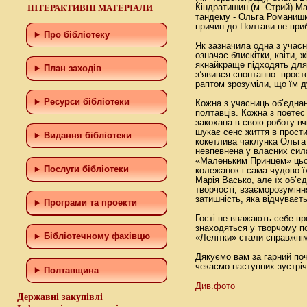
ІНТЕРАКТИВНІ МАТЕРІАЛИ
Кіндратишин (м. Стрий) Ма
тандему - Ольга Романишин
причин до Полтави не при
Про бібліотеку
Як зазначила одна з учас
означає блискітки, квіти, ж
якнайкраще підходять для 
План заходів
з’явився спонтанно: прост
раптом зрозуміли, що їм д
Ресурси бібліотеки
Кожна з учасниць об’єдна
полтавців. Кожна з поетес
закохана в свою роботу в
шукає сенс життя в прости
Видання бібліотеки
кокетлива чаклунка Ольга
невпевнена у власних сила
«Маленьким Принцем» цього
Послуги бібліотеки
колежанок і сама чудово їх
Марія Васько, але їх об’є
творчості, взаєморозумінн
затишність, яка відчуваєт
Програми та проекти
Гості не вважають себе п
знаходяться у творчому п
Бiблiотечному фахiвцю
«Лелітки» стали справжні
Дякуємо вам за гарний поч
чекаємо наступних зустрі
Полтавщина
Див.фото
Державні закупівлі