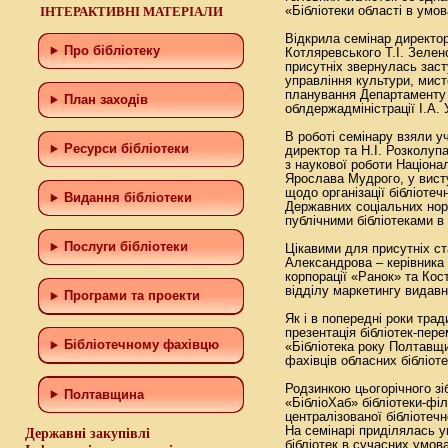
ІНТЕРАКТИВНІ МАТЕРІАЛИ
«Бібліотеки області в умо
Відкрила семінар директо
Про бібліотеку
Котляревського Т.І. Зелен
присутніх звернулась зас
управління культури, мисте
планування Департаменту 
План заходів
облдержадміністрації І.А.
В роботі семінару взяли у
Ресурси бібліотеки
директор та Н.І. Розколуп
з наукової роботи Націонал
Ярослава Мудрого, у вист
щодо організації бібліоте
Видання бібліотеки
Державних соціальних нор
публічними бібліотеками в 
Послуги бібліотеки
Цікавими для присутніх ст
Александрова – керівника
корпорації «Ранок» та Ко
відділу маркетингу видав
Програми та проекти
Як і в попередні роки тра
презентація бібліотек-пер
Бiблiотечному фахiвцю
«Бібліотека року Полтавщ
фахівців обласних бібліоте
Родзинкою цьогорічного зі
Полтавщина
«БібліоХаб» бібліотеки-фі
централізованої бібліотечн
На семінарі приділялась у
Державні закупівлі
бібліотек в сучасних умов