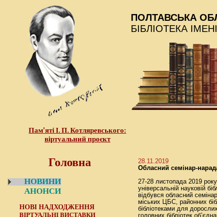
ПОЛТАВСЬКА ОБ
БІБЛІОТЕКА ІМЕН
Пам’яті І. П. Котляревського:
віртуальний проєкт
Головна
28.11.2019
Обласний семінар-нарад
НОВИНИ
27-28 листопада 2019 року
універсальній науковій біб
АНОНСИ
відбувся обласний семінар
міських ЦБС, районних біб
НОВІ НАДХОДЖЕННЯ
бібліотеками для дорослих
ВІРТУАЛЬНІ ВИСТАВКИ
головних бібліотек об’єдн