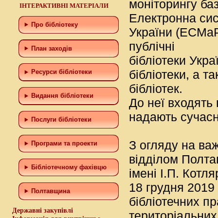
моніторингу баз
ІНТЕРАКТИВНІ МАТЕРІАЛИ
Електронна сис
Про бібліотеку
України (ECMaP
публічні
План заходів
бібліотеки Укр
бібліотеки, а т
Ресурси бібліотеки
бібліотек.
Видання бібліотеки
До неї входять 
надають сучасні
Послуги бібліотеки
З огляду на ва
Програми та проекти
відділом Полтав
Бiблiотечному фахiвцю
імені І.П. Котл
18 грудня 2019
Полтавщина
бібліотечних пр
Державні закупівлі
територіальних