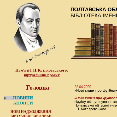
ПОЛТАВСЬКА ОБ
БІБЛІОТЕКА ІМЕН
Пам’яті І. П. Котляревського:
віртуальний проєкт
Головна
22.04.2020
«Нові книги про футбол»
НОВИНИ
«Нові книги про футбо
відділу обслуговування ко
АНОНСИ
Полтавської обласної уніве
І.П. Котляревського.
НОВІ НАДХОДЖЕННЯ
ВІРТУАЛЬНІ ВИСТАВКИ