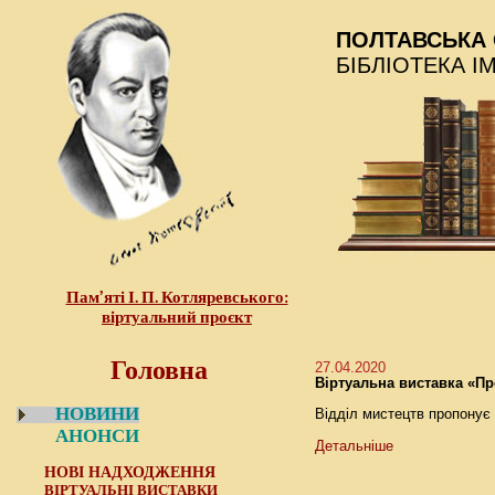
ПОЛТАВСЬКА 
БІБЛІОТЕКА І
Пам’яті І. П. Котляревського:
віртуальний проєкт
Головна
27.04.2020
Віртуальна виставка «Пр
НОВИНИ
Відділ мистецтв пропонує
АНОНСИ
Детальніше
НОВІ НАДХОДЖЕННЯ
ВІРТУАЛЬНІ ВИСТАВКИ