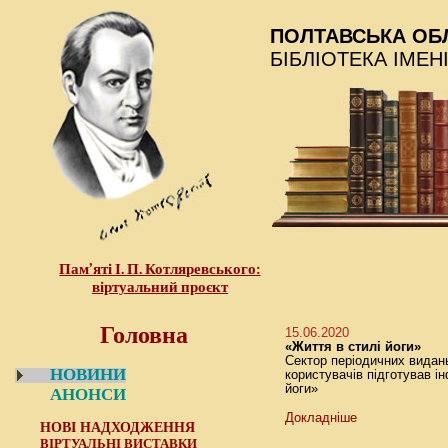
ПОЛТАВСЬКА ОБ
БІБЛІОТЕКА ІМЕН
Пам’яті І. П. Котляревського:
віртуальний проєкт
Головна
15.06.2020
«Життя в стилі йоги»
Сектор періодичних видан
НОВИНИ
користувачів підготував і
йоги»
АНОНСИ
Докладніше
НОВІ НАДХОДЖЕННЯ
ВІРТУАЛЬНІ ВИСТАВКИ