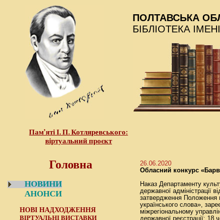
ПОЛТАВСЬКА ОБ
БІБЛІОТЕКА ІМЕН
Пам’яті І. П. Котляревського:
віртуальний проєкт
Головна
26.06.2020
Обласний конкурс «Барв
НОВИНИ
Наказ Департаменту культ
державної адміністрації в
АНОНСИ
затвердження Положення 
українського слова», заре
НОВІ НАДХОДЖЕННЯ
міжрегіональному управлін
ВІРТУАЛЬНІ ВИСТАВКИ
державної реєстрації: 18 