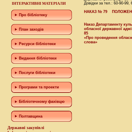
ІНТЕРАКТИВНІ МАТЕРІАЛИ
Довідки за тел.: 60-90-99, 
НАКАЗ № 79
ПОЛОЖЕН
Про бібліотеку
Наказ Департаменту куль
обласної державної адмі
План заходів
85
«Про проведення обласн
слова»
Ресурси бібліотеки
Видання бібліотеки
Послуги бібліотеки
Програми та проекти
Бiблiотечному фахiвцю
Полтавщина
Державні закупівлі