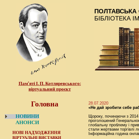
ПОЛТАВСЬКА 
БІБЛІОТЕКА І
Пам’яті І. П. Котляревського:
віртуальний проєкт
Головна
28.07.2020
«Не дай зробити себе ра
НОВИНИ
Щороку, починаючи з 2014 
проголошений Генеральною
АНОНСИ
глобальну проблему і приве
стали жертвами торгівлі 
НОВІ НАДХОДЖЕННЯ
Інформаційна година онлай
ВІРТУАЛЬНІ ВИСТАВКИ