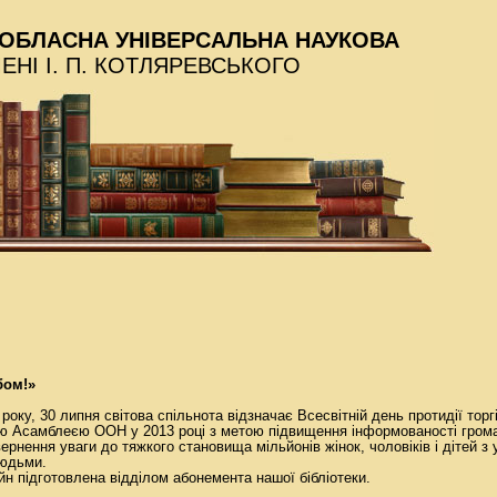
ОБЛАСНА УНІВЕРСАЛЬНА НАУКОВА
МЕНІ І. П. КОТЛЯРЕВСЬКОГО
бом!»
року, 30 липня світова спільнота відзначає Всесвітній день протидії торг
 Асамблеєю ООН у 2013 році з метою підвищення інформованості грома
рнення уваги до тяжкого становища мільйонів жінок, чоловіків і дітей з ус
людьми.
н підготовлена відділом абонемента нашої бібліотеки.