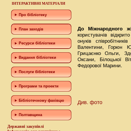
ІНТЕРАКТИВНІ МАТЕРІАЛИ
Про бібліотеку
До Міжнародного ж
План заходів
користувачів відкрит
онуків співробітникі
Ресурси бібліотеки
Валентини, Горюн Юл
Грицаєнко Ольги, Зд
Видання бібліотеки
Оксани, Білоцької В
Федорової Марини.
Послуги бібліотеки
Програми та проекти
Бiблiотечному фахiвцю
Див. фото
Полтавщина
Державні закупівлі