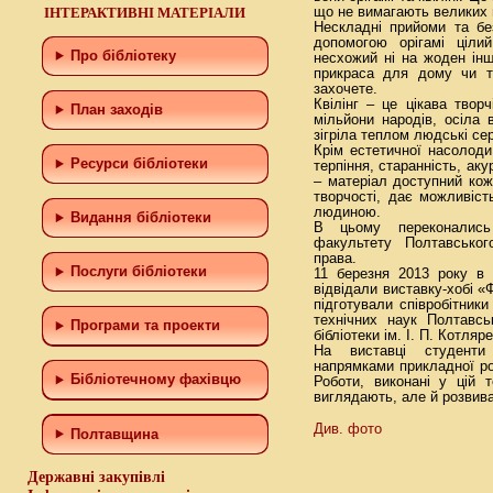
ІНТЕРАКТИВНІ МАТЕРІАЛИ
що не вимагають великих 
Нескладні прийоми та бе
допомогою орігамі цілий
Про бібліотеку
несхожий ні на жоден інш
прикраса для дому чи т
захочете.
Квілінг – це цікава творч
План заходів
мільйони народів, осіла в
зігріла теплом людські се
Крім естетичної насолод
Ресурси бібліотеки
терпіння, старанність, аку
– матеріал доступний кож
творчості, дає можливіс
людиною.
Видання бібліотеки
В цьому переконались
факультету Полтавськог
права.
Послуги бібліотеки
11 березня 2013 року в 
відвідали виставку-хобі «
підготували співробітники
технічних наук Полтавсь
Програми та проекти
бібліотеки ім. І. П. Котляр
На виставці студенти 
напрямками прикладної ро
Бiблiотечному фахiвцю
Роботи, виконані у цій т
виглядають, але й розвив
Див. фото
Полтавщина
Державні закупівлі