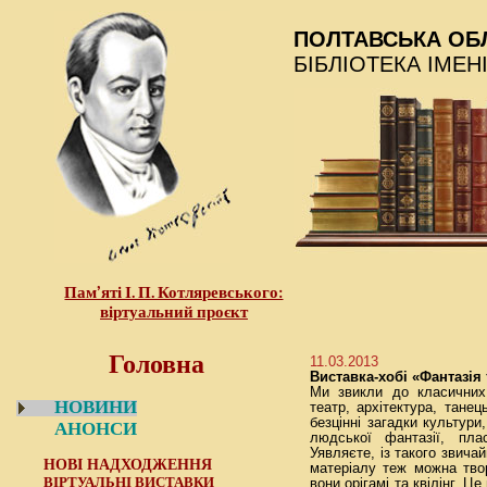
ПОЛТАВСЬКА ОБ
БІБЛІОТЕКА ІМЕН
Пам’яті І. П. Котляревського:
віртуальний проєкт
Головна
11.03.2013
Виставка-хобі «Фантазія 
Ми звикли до класичних 
НОВИНИ
театр, архітектура, танец
безцінні загадки культури
АНОНСИ
людської фантазії, пла
Уявляєте, із такого звича
НОВІ НАДХОДЖЕННЯ
матеріалу теж можна тво
ВІРТУАЛЬНІ ВИСТАВКИ
вони орігамі та квілінг. Ц